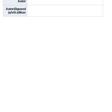
Autor
Autoriõigused
ja/või allikas