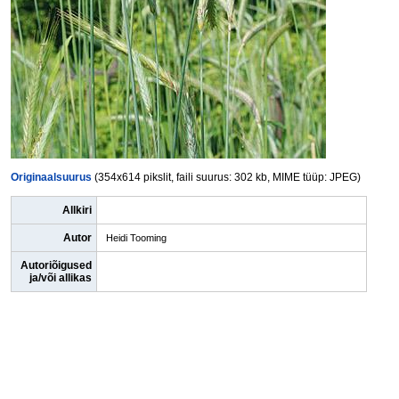
Originaalsuurus
(354x614 pikslit, faili suurus: 302 kb, MIME tüüp: JPEG)
Allkiri
Autor
Heidi Tooming
Autoriõigused
ja/või allikas