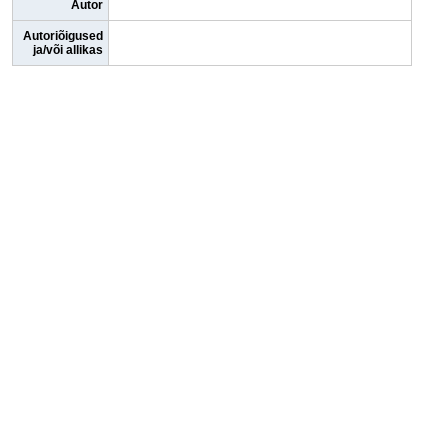
Autor
Autoriõigused
ja/või allikas