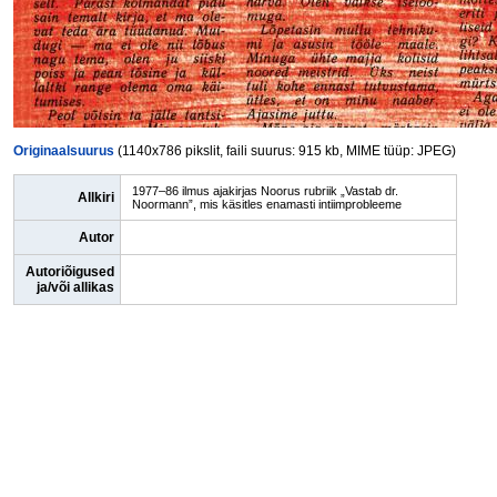
Originaalsuurus
(1140x786 pikslit, faili suurus: 915 kb, MIME tüüp: JPEG)
1977–86 ilmus ajakirjas Noorus rubriik „Vastab dr.
Allkiri
Noormann”, mis käsitles enamasti intiimprobleeme
Autor
Autoriõigused
ja/või allikas