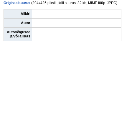
Originaalsuurus
(294x425 pikslit, faili suurus: 32 kb, MIME tüüp: JPEG)
Allkiri
Autor
Autoriõigused
ja/või allikas