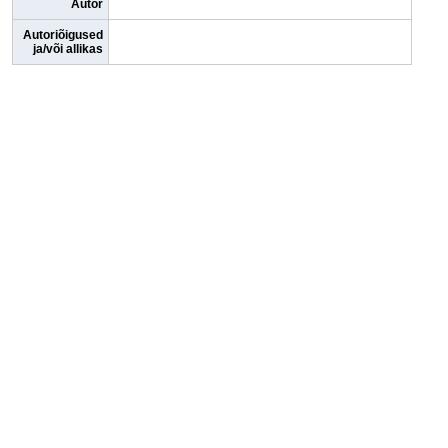
Autor
Autoriõigused
ja/või allikas