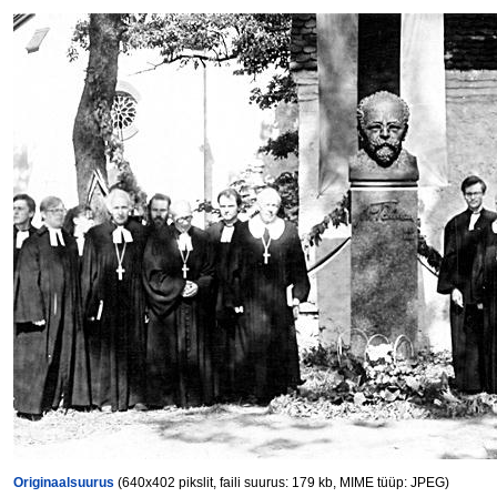
Originaalsuurus
(640x402 pikslit, faili suurus: 179 kb, MIME tüüp: JPEG)