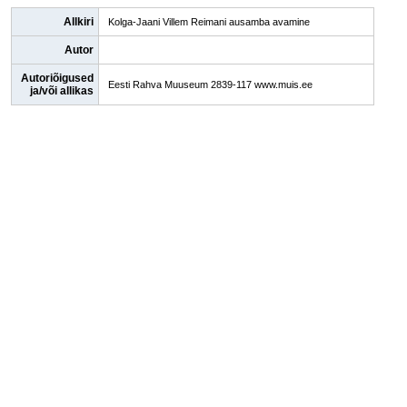
Allkiri
Kolga-Jaani Villem Reimani ausamba avamine
Autor
Autoriõigused
Eesti Rahva Muuseum 2839-117 www.muis.ee
ja/või allikas