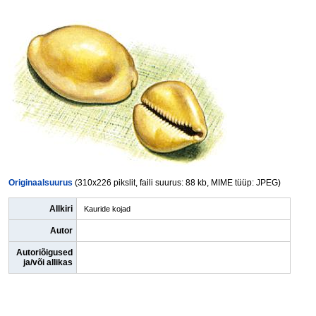
Originaalsuurus
(310x226 pikslit, faili suurus: 88 kb, MIME tüüp: JPEG)
Allkiri
Kauride kojad
Autor
Autoriõigused
ja/või allikas