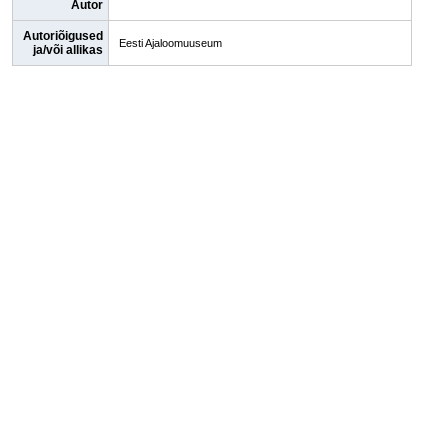
Autor
Autoriõigused
Eesti Ajaloomuuseum
ja/või allikas