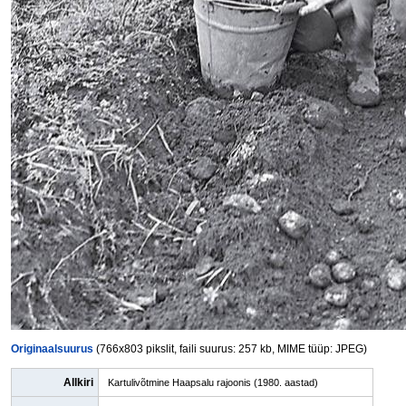
Originaalsuurus
(766x803 pikslit, faili suurus: 257 kb, MIME tüüp: JPEG)
Allkiri
Kartulivõtmine Haapsalu rajoonis (1980. aastad)