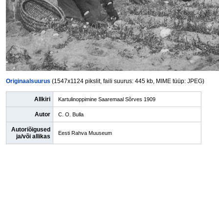
Originaalsuurus
(1547x1124 pikslit, faili suurus: 445 kb, MIME tüüp: JPEG)
Allkiri
Kartulinoppimine Saaremaal Sõrves 1909
Autor
C. O. Bulla
Autoriõigused
Eesti Rahva Muuseum
ja/või allikas