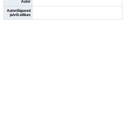
Autor
Autoriõigused
ja/või allikas