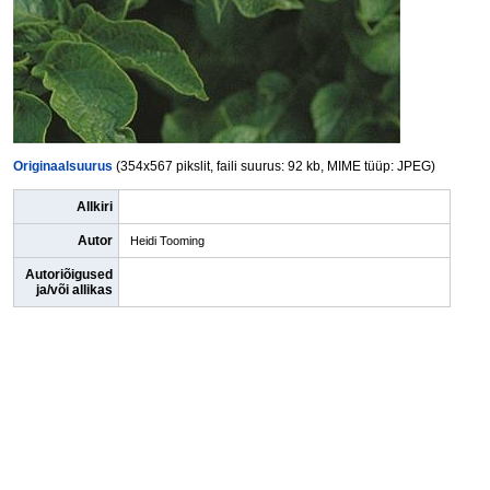
Originaalsuurus
(354x567 pikslit, faili suurus: 92 kb, MIME tüüp: JPEG)
Allkiri
Autor
Heidi Tooming
Autoriõigused
ja/või allikas