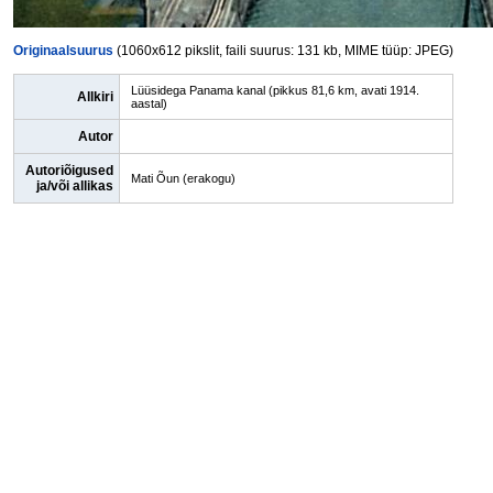
Originaalsuurus
(1060x612 pikslit, faili suurus: 131 kb, MIME tüüp: JPEG)
Lüüsidega Panama kanal (pikkus 81,6 km, avati 1914.
Allkiri
aastal)
Autor
Autoriõigused
Mati Õun (erakogu)
ja/või allikas