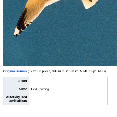
Originaalsuurus
(527x688 pikslit, faili suurus: 638 kb, MIME tüüp: JPEG)
Allkiri
Autor
Heidi Tooming
Autoriõigused
ja/või allikas