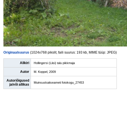
Originaalsuurus
(1024x768 pikslit, faili suurus: 193 kb, MIME tüüp: JPEG)
Allkiri
Hollingersi (Liisi) talu pikkmaja
Autor
M. Koppel, 2009
Autoriõigused
Muinsuskaitseameti fotokogu_27453
ja/või allikas