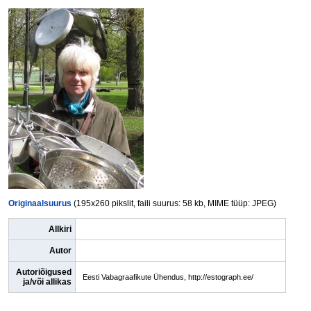
Originaalsuurus
(195x260 pikslit, faili suurus: 58 kb, MIME tüüp: JPEG)
Allkiri
Autor
Autoriõigused
Eesti Vabagraafikute Ühendus, http://estograph.ee/
ja/või allikas