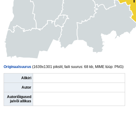
Originaalsuurus
(1639x1301 pikslit, faili suurus: 68 kb, MIME tüüp: PNG)
Allkiri
Autor
Autoriõigused
ja/või allikas