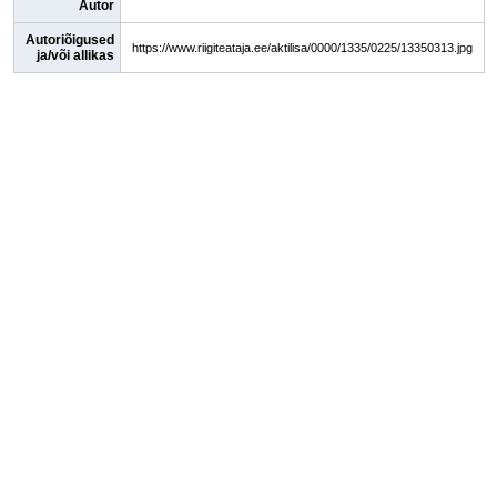
Autor
Autoriõigused
https://www.riigiteataja.ee/aktilisa/0000/1335/0225/13350313.jpg
ja/või allikas