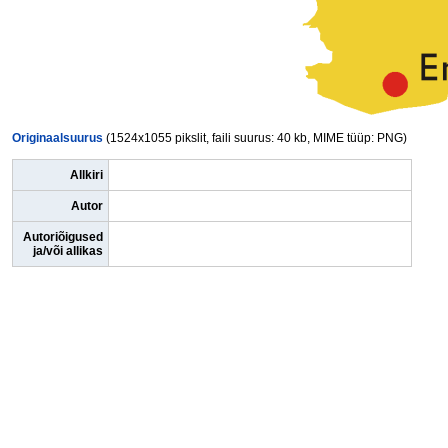
Originaalsuurus
(1524x1055 pikslit, faili suurus: 40 kb, MIME tüüp: PNG)
Allkiri
Autor
Autoriõigused
ja/või allikas