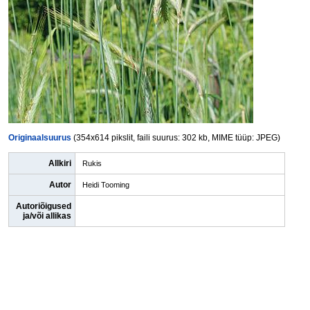
Originaalsuurus
(354x614 pikslit, faili suurus: 302 kb, MIME tüüp: JPEG)
Allkiri
Rukis
Autor
Heidi Tooming
Autoriõigused
ja/või allikas