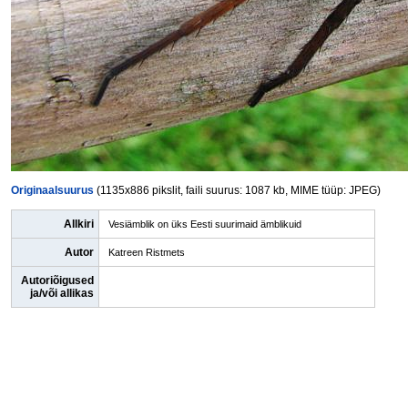
Originaalsuurus
(1135x886 pikslit, faili suurus: 1087 kb, MIME tüüp: JPEG)
Allkiri
Vesiämblik on üks Eesti suurimaid ämblikuid
Autor
Katreen Ristmets
Autoriõigused
ja/või allikas