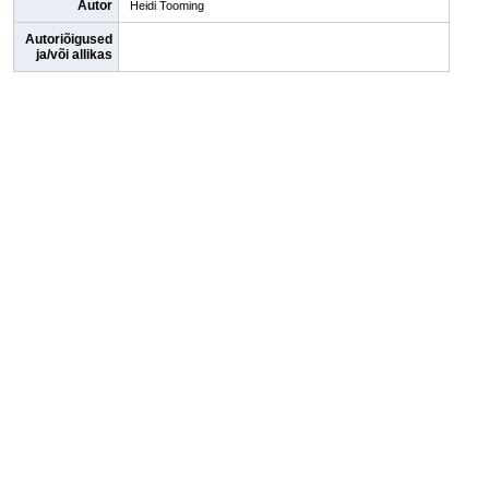
Autor
Heidi Tooming
Autoriõigused
ja/või allikas