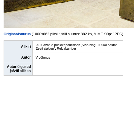
Originaalsuurus
(1000x662 pikslit, faili suurus: 882 kb, MIME tüüp: JPEG)
2011 avatud püsiekspeditsioon „Visa hing. 11 000 aastat
Allkiri
Eesti ajalugu". Relvakamber
Autor
V Lõhmus
Autoriõigused
ja/või allikas