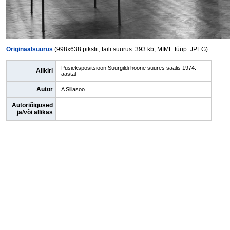
Originaalsuurus
(998x638 pikslit, faili suurus: 393 kb, MIME tüüp: JPEG)
Püsiekspositsioon Suurgildi hoone suures saalis 1974.
Allkiri
aastal
Autor
A Sillasoo
Autoriõigused
ja/või allikas