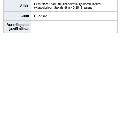
Eesti NSV Teaduste Akadeemia Ajaloomuuseumi
Allkiri
ekspositsioon Sakala tänav 3 1949. aastal
Autor
E Karlson
Autoriõigused
ja/või allikas