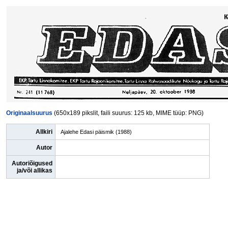
Originaalsuurus
(650x189 pikslit, faili suurus: 125 kb, MIME tüüp: PNG)
Allkiri
Ajalehe Edasi päismik (1988)
Autor
Autoriõigused
ja/või allikas