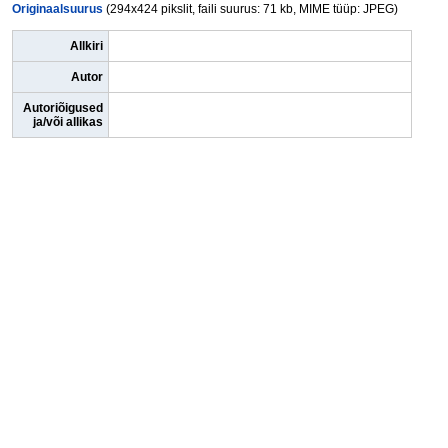
Originaalsuurus
(294x424 pikslit, faili suurus: 71 kb, MIME tüüp: JPEG)
Allkiri
Autor
Autoriõigused
ja/või allikas