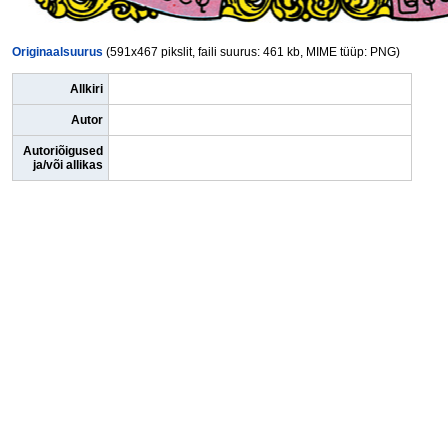
Originaalsuurus
(591x467 pikslit, faili suurus: 461 kb, MIME tüüp: PNG)
Allkiri
Autor
Autoriõigused
ja/või allikas