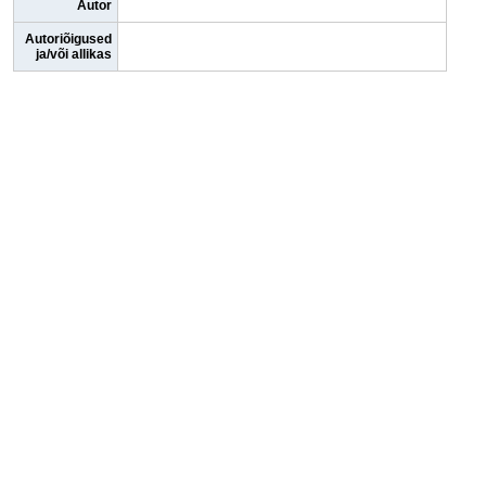
Autor
Autoriõigused
ja/või allikas