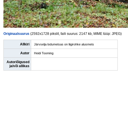
Originaalsuurus
(2592x1728 pikslit, faili suurus: 2147 kb, MIME tüüp: JPEG)
Allkiri
Järvselja lodumetsas on liigirohke alusmets
Autor
Heidi Tooming
Autoriõigused
ja/või allikas