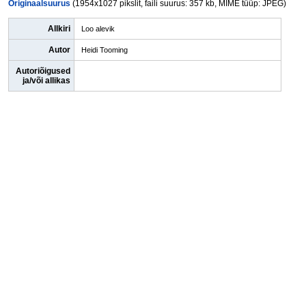
Originaalsuurus
(1954x1027 pikslit, faili suurus: 357 kb, MIME tüüp: JPEG)
Allkiri
Loo alevik
Autor
Heidi Tooming
Autoriõigused
ja/või allikas