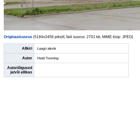
Originaalsuurus
(5184x3456 pikslit, faili suurus: 2701 kb, MIME tüüp: JPEG)
Allkiri
Laagri alevik
Autor
Heidi Tooming
Autoriõigused
ja/või allikas