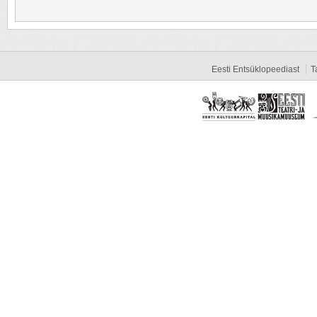
Eesti Entsüklopeediast
T