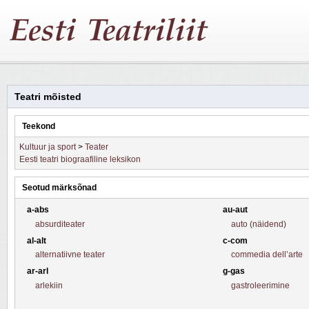
Teatri mõisted
Teekond
Kultuur ja sport
>
Teater
Eesti teatri biograafiline leksikon
Seotud märksõnad
a-abs
au-aut
absurditeater
auto (näidend)
al-alt
c-com
alternatiivne teater
commedia dell’arte
ar-arl
g-gas
arlekiin
gastroleerimine