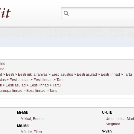
trid
trid
id
>
Eesti
>
Eesti riik ja rahvas
>
Eesti asustus
>
Eesti asulad
>
Eesti linnad
>
Tartu
stus
>
Eesti asulad
>
Eesti linnad
>
Tartu
ti
>
Eesti asulad
>
Eesti linnad
>
Tartu
uroopa linnad
>
Eesti linnad
>
Tartu
Mi-Mik
U-Urb
Mikkal, Benno
Urbel, Leida-Mar
Siegfried
Mö-Möl
V-Vah
Mölder, Ellen