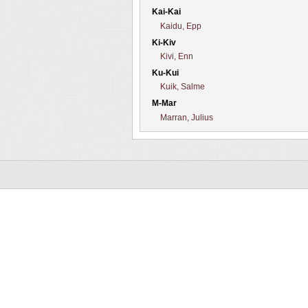
Kai-Kai
Kaidu, Epp
Ki-Kiv
Kivi, Enn
Ku-Kui
Kuik, Salme
M-Mar
Marran, Julius