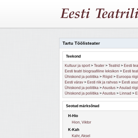
Tartu Töölisteater
Teekond
Kultuur ja sport
>
Teater
>
Teatrid
>
Eesti tea
Eesti teatri biograafiline leksikon
>
Eesti tea
Ühiskond ja poliitika
>
Riigid
>
Euroopa riig
Eesti värav
>
Eesti riik ja rahvas
>
Eesti asu
Ühiskond ja poliitika
>
Asustus
>
Asulad riigi
Ühiskond ja poliitika
>
Asustus
>
Linnad
>
E
Seotud märksõnad
H-Hio
Hion, Viktor
K-Kah
Kahr, Aksel