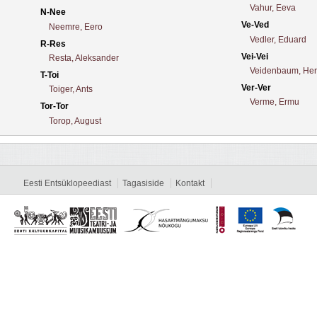
Vahur, Eeva
N-Nee
Ve-Ved
Neemre, Eero
Vedler, Eduard
R-Res
Vei-Vei
Resta, Aleksander
Veidenbaum, Her
T-Toi
Ver-Ver
Toiger, Ants
Verme, Ermu
Tor-Tor
Torop, August
Eesti Entsüklopeediast
Tagasiside
Kontakt