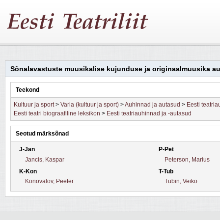
Sõnalavastuste muusikalise kujunduse ja originaalmuusika a
Teekond
Kultuur ja sport
>
Varia (kultuur ja sport)
>
Auhinnad ja autasud
>
Eesti teatri
Eesti teatri biograafiline leksikon
>
Eesti teatriauhinnad ja -autasud
Seotud märksõnad
J-Jan
P-Pet
Jancis, Kaspar
Peterson, Marius
K-Kon
T-Tub
Konovalov, Peeter
Tubin, Veiko