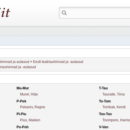
hinnad ja autasud
>
Eesti teatriauhinnad ja -autasud
triauhinnad ja -autasud
Mu-Mur
T-Tau
Murel, Hilje
Tauraite, Tiina
P-Pek
To-Tom
Pekarev, Ragne
Tombak, Kersti
Pi-Piu
Too-Too
Pius, Maiken
Toompere, Harrie
Po-Poh
V-Van