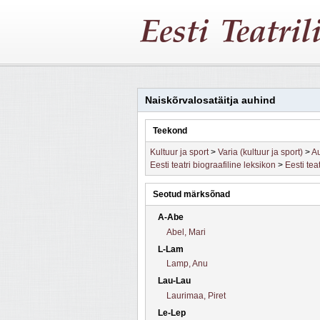
Naiskõrvalosatäitja auhind
Teekond
Kultuur ja sport
>
Varia (kultuur ja sport)
>
Au
Eesti teatri biograafiline leksikon
>
Eesti tea
Seotud märksõnad
A-Abe
Abel, Mari
L-Lam
Lamp, Anu
Lau-Lau
Laurimaa, Piret
Le-Lep