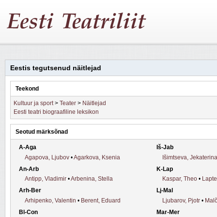
Eestis tegutsenud näitlejad
Teekond
Kultuur ja sport
>
Teater
>
Näitlejad
Eesti teatri biograafiline leksikon
Seotud märksõnad
A-Aga
Iš-Jab
Agapova, Ljubov
•
Agarkova, Ksenia
Išimtseva, Jekaterin
An-Arb
K-Lap
Antipp, Vladimir
•
Arbenina, Stella
Kaspar, Theo
•
Lapte
Arh-Ber
Lj-Mal
Arhipenko, Valentin
•
Berent, Eduard
Ljubarov, Pjotr
•
Malõ
Bl-Con
Mar-Mer