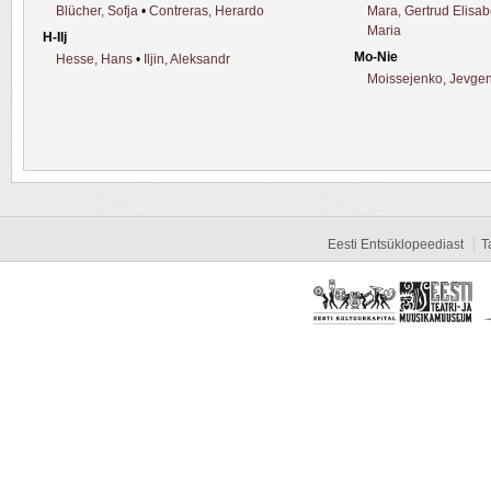
Blücher, Sofja
•
Contreras, Herardo
Mara, Gertrud Elisab
Maria
H-Ilj
Mo-Nie
Hesse, Hans
•
Iljin, Aleksandr
Moissejenko, Jevgen
Eesti Entsüklopeediast
T