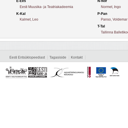
E-Ees
N-Nor
Eesti Muusika- ja Teatriakadeemia
Normet, Ingo
K-Kal
P-Pan
Kalmet, Leo
Panso, Voldemar
T-Tal
Tallinna Balletiko
Eesti Entsüklopeediast
Tagasiside
Kontakt