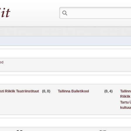
ed
sti Riiklik Teatriinstituut
(0, 0)
Tallinna Balletikool
(0, 4)
Tallin
Riikli
Tartu Ü
kultu