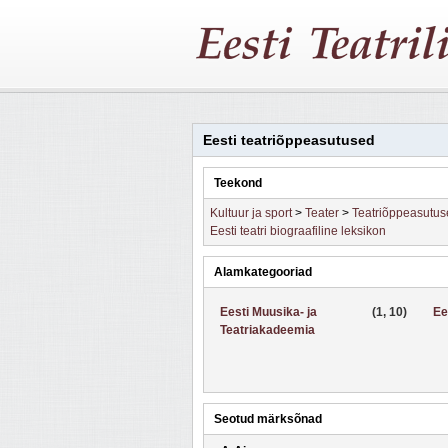
Eesti teatriõppeasutused
Teekond
Kultuur ja sport
>
Teater
>
Teatriõppeasutus
Eesti teatri biograafiline leksikon
Alamkategooriad
Eesti Muusika- ja
(1, 10)
Ee
Teatriakadeemia
Seotud märksõnad