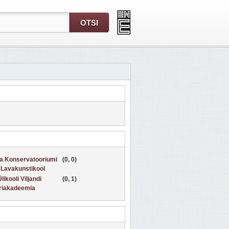
na Konservatooriumi
(0, 0)
k Lavakunstikool
likooli Viljandi
(0, 1)
uriakadeemia