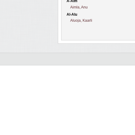
A-Aim
Aimla, Anu
Al-Alu
Aluoja, Kaarli