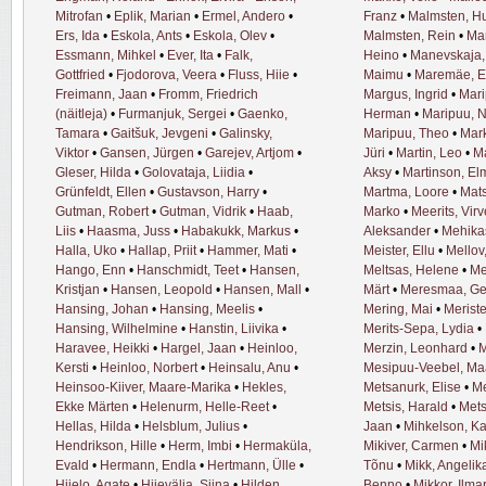
Mitrofan
•
Eplik, Marian
•
Ermel, Andero
•
Franz
•
Malmsten, H
Ers, Ida
•
Eskola, Ants
•
Eskola, Olev
•
Malmsten, Rein
•
Man
Essmann, Mihkel
•
Ever, Ita
•
Falk,
Heino
•
Manevskaja,
Gottfried
•
Fjodorova, Veera
•
Fluss, Hiie
•
Maimu
•
Maremäe, E
Freimann, Jaan
•
Fromm, Friedrich
Margus, Ingrid
•
Mari
(näitleja)
•
Furmanjuk, Sergei
•
Gaenko,
Herman
•
Maripuu, N
Tamara
•
Gaitšuk, Jevgeni
•
Galinsky,
Maripuu, Theo
•
Mar
Viktor
•
Gansen, Jürgen
•
Garejev, Artjom
•
Jüri
•
Martin, Leo
•
Ma
Gleser, Hilda
•
Golovataja, Liidia
•
Aksy
•
Martinson, El
Grünfeldt, Ellen
•
Gustavson, Harry
•
Martma, Loore
•
Mats
Gutman, Robert
•
Gutman, Vidrik
•
Haab,
Marko
•
Meerits, Virv
Liis
•
Haasma, Juss
•
Habakukk, Markus
•
Aleksander
•
Mehika
Halla, Uko
•
Hallap, Priit
•
Hammer, Mati
•
Meister, Ellu
•
Mellov
Hango, Enn
•
Hanschmidt, Teet
•
Hansen,
Meltsas, Helene
•
Me
Kristjan
•
Hansen, Leopold
•
Hansen, Mall
•
Märt
•
Meresmaa, Get
Hansing, Johan
•
Hansing, Meelis
•
Mering, Mai
•
Meriste
Hansing, Wilhelmine
•
Hanstin, Liivika
•
Merits-Sepa, Lydia
•
Haravee, Heikki
•
Hargel, Jaan
•
Heinloo,
Merzin, Leonhard
•
M
Kersti
•
Heinloo, Norbert
•
Heinsalu, Anu
•
Mesipuu-Veebel, Ma
Heinsoo-Kiiver, Maare-Marika
•
Hekles,
Metsanurk, Elise
•
Me
Ekke Märten
•
Helenurm, Helle-Reet
•
Metsis, Harald
•
Mets
Hellas, Hilda
•
Helsblum, Julius
•
Jaan
•
Mihkelson, Ka
Hendrikson, Hille
•
Herm, Imbi
•
Hermaküla,
Mikiver, Carmen
•
Mi
Evald
•
Hermann, Endla
•
Hertmann, Ülle
•
Tõnu
•
Mikk, Angelik
Hiielo, Agate
•
Hiievälja, Siina
•
Hilden,
Benno
•
Mikkor, Ilma