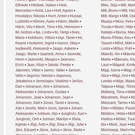
Elfriede
•
Himbek, Valdur
•
Hink,
Miks, Silja
•
Mill, Mar
Mercedes
•
Holst, Lea
•
Holt, Agnes
•
Mitt, Bruno
•
Mitt, He
Hrustaljov, Nikolai
•
Hunt, Armin
•
Hussar,
Mitt, Margo
•
Mitt, Os
Ludmilla
•
Hõimre, Aado
•
Härm, Martin
•
Maarja
•
Moor, Felix
Härm, Viiu
•
Ideon, Tiina
•
Iila, Hermann
•
Truuta
•
Murel, Hilje
Ild, Andres
•
Ilja, Linda
•
Ilo, Helgi
•
Ilves,
Natalja
•
Mursa, Mar
Marie
•
Indrikson, Villem
•
Ingi, Tanel
•
Ird,
Murss-Põldar, Anu
•
Kaarel
•
Isotamm, Ingrid
•
Ivanov, Oleg
•
Taavet
•
Mõrd, Märt
Ivaškevitš, Aleksandr
•
Jaago, Adeele
•
Leida
•
Mõtus, Polli
Jaago, Marta
•
Jaamets, Anna
•
Jaaniste,
Mäeots, Ain
•
Mäeots
Henn
•
Jaanovits, Margus
•
Jaansoo,
Marko
•
Mäesalu, Ka
Erich
•
Jaas, Allan
•
Jakobi, Peeter
•
Lauri
•
Mägedi, Krist
Jakovlev, Viktor
•
Janno, Valter
•
Janson,
Mägi, Aarne
•
Mägi, 
Vello
•
Jegorov, Nikolai
•
Jegorova,
Alice
•
Mägi, Arvi
•
Mä
Jekaterina
•
Jermolajev, Vladimir
•
Jeršov,
Lembo
•
Mägi, Maar
Dan
•
Johanson, Aire
•
Johanson,
Tatjana
•
Mägi, Tõnis
Aleksander
•
Johanson, Gustav
•
Mälberg, Tiina
•
Mält
Johanson, Jaak
•
Johanson, Jaan
•
Mändmets, Reet
•
Mä
Johanson, Kärt
•
Jonas, Tanel
•
Joonas,
Männard, Tarmo
•
Mä
Ado
•
Joorits, Mait
•
Joost, Janek
•
Juhani,
Ellen
•
Mölder, Pauli
Aleksander
•
Juhkum, Aljo
•
Jungholz, Karl
•
Möldroo, Hilda
•
Möll
Jungholz, Orm
•
Jurman, Marilyn
•
Jõela,
Hartius
•
Möller, Tuu
Ingmar
•
Jõgi, Ants
•
Jõgi, Elsa
•
Jõgi, Julie
•
Ida
•
Mürk, Jaan
•
Mü
Järs, Eduard
•
Järve, Julius
•
Järve, Malle
•
Müürisepp, Mart
•
Na