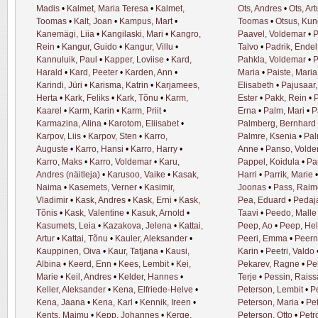
Madis
•
Kalmet, Maria Teresa
•
Kalmet,
Ots, Andres
•
Ots, Art
Toomas
•
Kalt, Joan
•
Kampus, Mart
•
Toomas
•
Otsus, Kun
Kanemägi, Liia
•
Kangilaski, Mari
•
Kangro,
Paavel, Voldemar
•
P
Rein
•
Kangur, Guido
•
Kangur, Villu
•
Talvo
•
Padrik, Endel
Kannuluik, Paul
•
Kapper, Loviise
•
Kard,
Pahkla, Voldemar
•
P
Harald
•
Kard, Peeter
•
Karden, Ann
•
Maria
•
Paiste, Maria
Karindi, Jüri
•
Karisma, Katrin
•
Karjamees,
Elisabeth
•
Pajusaar
Herta
•
Kark, Feliks
•
Kark, Tõnu
•
Karm,
Ester
•
Pakk, Rein
•
P
Kaarel
•
Karm, Karin
•
Karm, Priit
•
Erna
•
Palm, Mari
•
P
Karmazina, Alina
•
Karotom, Eliisabet
•
Palmberg, Bernhard
Karpov, Liis
•
Karpov, Sten
•
Karro,
Palmre, Ksenia
•
Pal
Auguste
•
Karro, Hansi
•
Karro, Harry
•
Anne
•
Panso, Vold
Karro, Maks
•
Karro, Voldemar
•
Karu,
Pappel, Koidula
•
Pa
Andres (näitleja)
•
Karusoo, Vaike
•
Kasak,
Harri
•
Parrik, Marie
Naima
•
Kasemets, Verner
•
Kasimir,
Joonas
•
Pass, Raim
Vladimir
•
Kask, Andres
•
Kask, Erni
•
Kask,
Pea, Eduard
•
Pedaja
Tõnis
•
Kask, Valentine
•
Kasuk, Arnold
•
Taavi
•
Peedo, Malle
Kasumets, Leia
•
Kazakova, Jelena
•
Kattai,
Peep, Ao
•
Peep, He
Artur
•
Kattai, Tõnu
•
Kauler, Aleksander
•
Peeri, Emma
•
Peern
Kauppinen, Oiva
•
Kaur, Tatjana
•
Kausi,
Karin
•
Peetri, Valdo
Albina
•
Keerd, Enn
•
Kees, Lembit
•
Kei,
Pekarev, Ragne
•
Pe
Marie
•
Keil, Andres
•
Kelder, Hannes
•
Terje
•
Pessin, Raiss
Keller, Aleksander
•
Kena, Elfriede-Helve
•
Peterson, Lembit
•
P
Kena, Jaana
•
Kena, Karl
•
Kennik, Ireen
•
Peterson, Maria
•
Pe
Kents, Maimu
•
Kepp, Johannes
•
Kerge,
Peterson, Otto
•
Petr