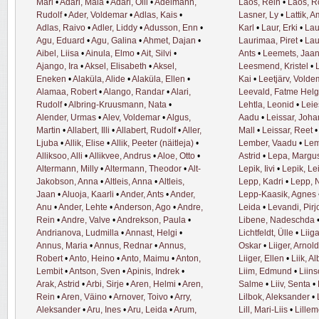
Mari
•
Adari, Maia
•
Adari, Oili
•
Adelmann,
Laos, Rein
•
Laos, 
Rudolf
•
Ader, Voldemar
•
Adlas, Kais
•
Lasner, Ly
•
Lattik, 
Adlas, Raivo
•
Adler, Liddy
•
Adusson, Enn
•
Karl
•
Laur, Erki
•
Lau
Agu, Eduard
•
Agu, Galina
•
Ahmet, Dajan
•
Laurimaa, Piret
•
Lau
Aibel, Liisa
•
Ainula, Elmo
•
Ait, Silvi
•
Ants
•
Leemets, Jaa
Ajango, Ira
•
Aksel, Elisabeth
•
Aksel,
Leesmend, Kristel
•
Eneken
•
Alaküla, Alide
•
Alaküla, Ellen
•
Kai
•
Leetjärv, Volde
Alamaa, Robert
•
Alango, Randar
•
Alari,
Leevald, Fatme Hel
Rudolf
•
Albring-Kruusmann, Nata
•
Lehtla, Leonid
•
Leie
Alender, Urmas
•
Alev, Voldemar
•
Algus,
Aadu
•
Leissar, Joh
Martin
•
Allabert, Illi
•
Allabert, Rudolf
•
Aller,
Mall
•
Leissar, Reet
Ljuba
•
Allik, Elise
•
Allik, Peeter (näitleja)
•
Lember, Vaadu
•
Lem
Alliksoo, Alli
•
Allikvee, Andrus
•
Aloe, Otto
•
Astrid
•
Lepa, Margu
Altermann, Milly
•
Altermann, Theodor
•
Alt-
Lepik, Iivi
•
Lepik, Le
Jakobson, Anna
•
Altleis, Anna
•
Altleis,
Lepp, Kadri
•
Lepp, 
Jaan
•
Aluoja, Kaarli
•
Ander, Ants
•
Ander,
Lepp-Kaasik, Agnes
Anu
•
Ander, Lehte
•
Anderson, Ago
•
Andre,
Leida
•
Levandi, Pirj
Rein
•
Andre, Valve
•
Andrekson, Paula
•
Libene, Nadeschda
Andrianova, Ludmilla
•
Annast, Helgi
•
Lichtfeldt, Ülle
•
Liig
Annus, Maria
•
Annus, Rednar
•
Annus,
Oskar
•
Liiger, Arnold
Robert
•
Anto, Heino
•
Anto, Maimu
•
Anton,
Liiger, Ellen
•
Liik, Al
Lembit
•
Antson, Sven
•
Apinis, Indrek
•
Liim, Edmund
•
Liins
Arak, Astrid
•
Arbi, Sirje
•
Aren, Helmi
•
Aren,
Salme
•
Liiv, Senta
•
Rein
•
Aren, Väino
•
Arnover, Toivo
•
Arry,
Lilbok, Aleksander
•
Aleksander
•
Aru, Ines
•
Aru, Leida
•
Arum,
Lill, Mari-Liis
•
Lillem