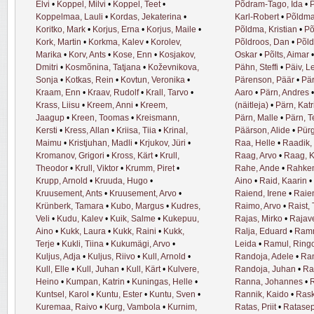
Elvi
•
Koppel, Milvi
•
Koppel, Teet
•
Põdram-Tago, Ida
•
P
Koppelmaa, Lauli
•
Kordas, Jekaterina
•
Karl-Robert
•
Põldma,
Koritko, Mark
•
Korjus, Erna
•
Korjus, Maile
•
Põldma, Kristian
•
Põ
Kork, Martin
•
Korkma, Kalev
•
Korolev,
Põldroos, Dan
•
Põld
Marika
•
Korv, Ants
•
Kose, Enn
•
Kosjakov,
Oskar
•
Põlts, Aimar
Dmitri
•
Kosmõnina, Tatjana
•
Koževnikova,
Pähn, Steffi
•
Päiv, L
Sonja
•
Kotkas, Rein
•
Kovtun, Veronika
•
Pärenson, Päär
•
Pä
Kraam, Enn
•
Kraav, Rudolf
•
Krall, Tarvo
•
Aaro
•
Pärn, Andres
Krass, Liisu
•
Kreem, Anni
•
Kreem,
(näitleja)
•
Pärn, Katr
Jaagup
•
Kreen, Toomas
•
Kreismann,
Pärn, Malle
•
Pärn, T
Kersti
•
Kress, Allan
•
Kriisa, Tiia
•
Krinal,
Päärson, Alide
•
Pürg
Maimu
•
Kristjuhan, Madli
•
Krjukov, Jüri
•
Raa, Helle
•
Raadik,
Kromanov, Grigori
•
Kross, Kärt
•
Krull,
Raag, Arvo
•
Raag, K
Theodor
•
Krull, Viktor
•
Krumm, Piret
•
Rahe, Ande
•
Rahkem
Krupp, Arnold
•
Kruuda, Hugo
•
Aino
•
Raid, Kaarin
•
Kruusement, Ants
•
Kruusement, Arvo
•
Raiend, Irene
•
Raien
Krünberk, Tamara
•
Kubo, Margus
•
Kudres,
Raimo, Arvo
•
Raist,
Veli
•
Kudu, Kalev
•
Kuik, Salme
•
Kukepuu,
Rajas, Mirko
•
Rajave
Aino
•
Kukk, Laura
•
Kukk, Raini
•
Kukk,
Ralja, Eduard
•
Ramm
Terje
•
Kukli, Tiina
•
Kukumägi, Arvo
•
Leida
•
Ramul, Ring
Kuljus, Adja
•
Kuljus, Riivo
•
Kull, Arnold
•
Randoja, Adele
•
Ran
Kull, Elle
•
Kull, Juhan
•
Kull, Kärt
•
Kulvere,
Randoja, Juhan
•
Ra
Heino
•
Kumpan, Katrin
•
Kuningas, Helle
•
Ranna, Johannes
•
R
Kuntsel, Karol
•
Kuntu, Ester
•
Kuntu, Sven
•
Rannik, Kaido
•
Rask
Kuremaa, Raivo
•
Kurg, Vambola
•
Kurnim,
Ratas, Priit
•
Ratasep