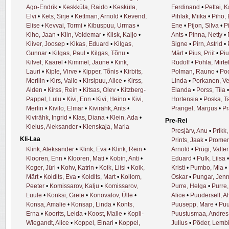
Ago-Endrik
•
Keskküla, Raido
•
Kesküla,
Ferdinand
•
Pettai, K
Elvi
•
Kets, Sirje
•
Kettman, Arnold
•
Kevend,
Pihlak, Miika
•
Piho, 
Elise
•
Kevvai, Tormi
•
Kibuspuu, Urmas
•
Ene
•
Pijon, Silva
•
P
Kiho, Jaan
•
Kiin, Voldemar
•
Kiisk, Kaljo
•
Ants
•
Pinna, Netty
•
Kiiver, Joosep
•
Kikas, Eduard
•
Kilgas,
Signe
•
Pirn, Astrid
•
Gunnar
•
Kilgas, Paul
•
Kilgas, Tõnu
•
Märt
•
Pius, Priit
•
Piu
Kilvet, Kaarel
•
Kimmel, Jaune
•
Kink,
Rudolf
•
Pohla, Mirte
Lauri
•
Kiple, Virve
•
Kipper, Tõnis
•
Kirbits,
Polman, Rauno
•
Po
Merilin
•
Kirs, Vallo
•
Kirsipuu, Alice
•
Kirss,
Linda
•
Porkanen, Ve
Alden
•
Kirss, Rein
•
Kitsas, Olev
•
Kitzberg-
Elanda
•
Porss, Tiia
Pappel, Lulu
•
Kivi, Enn
•
Kivi, Heino
•
Kivi,
Hortensia
•
Poska, T
Merlin
•
Kivilo, Elmar
•
Kivirähk, Ants
•
Prangel, Margus
•
Pr
Kivirähk, Ingrid
•
Klas, Diana
•
Klein, Ada
•
Pre-Rei
Kleius, Aleksander
•
Klenskaja, Maria
Presjärv, Anu
•
Prikk
Kli-Laa
Prints, Jaak
•
Promen
Klink, Aleksander
•
Klink, Eva
•
Klink, Rein
•
Arnold
•
Prügi, Valter
Klooren, Enn
•
Klooren, Mati
•
Kobin, Anti
•
Eduard
•
Pulk, Liisa
Koger, Jüri
•
Kohv, Katrin
•
Koik, Liisi
•
Koik,
Kristi
•
Pumbo, Mia
•
Märt
•
Koldits, Eva
•
Koldits, Mart
•
Kollom,
Oskar
•
Pungar, Jen
Peeter
•
Komissarov, Kalju
•
Komissarov,
Purre, Helga
•
Purre,
Luule
•
Konksi, Grete
•
Konovalov, Ülle
•
Alice
•
Puudersell, Ah
Konsa, Amalie
•
Konsap, Linda
•
Konts,
Puusepp, Mare
•
Puu
Erna
•
Koorits, Leida
•
Koost, Malle
•
Kopli-
Puustusmaa, Andres
Wiegandt, Alice
•
Koppel, Einari
•
Koppel,
Julius
•
Põder, Lembi