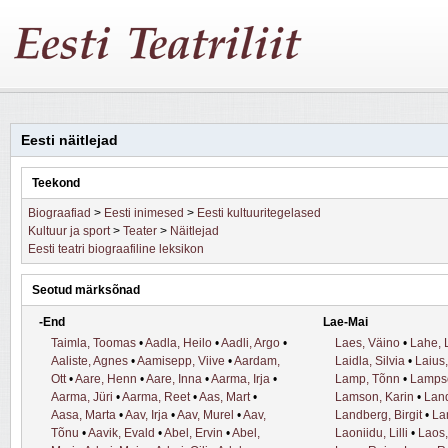
Eesti näitlejad
Teekond
Biograafiad
>
Eesti inimesed
>
Eesti kultuuritegelased
Kultuur ja sport
>
Teater
>
Näitlejad
Eesti teatri biograafiline leksikon
Seotud märksõnad
-End
Lae-Mai
Taimla, Toomas
•
Aadla, Heilo
•
Aadli, Argo
•
Laes, Väino
•
Lahe, 
Aaliste, Agnes
•
Aamisepp, Viive
•
Aardam,
Laidla, Silvia
•
Laius
Ott
•
Aare, Henn
•
Aare, Inna
•
Aarma, Irja
•
Lamp, Tõnn
•
Lamps
Aarma, Jüri
•
Aarma, Reet
•
Aas, Mart
•
Lamson, Karin
•
Lan
Aasa, Marta
•
Aav, Irja
•
Aav, Murel
•
Aav,
Landberg, Birgit
•
La
Tõnu
•
Aavik, Evald
•
Abel, Ervin
•
Abel,
Laoniidu, Lilli
•
Laos,