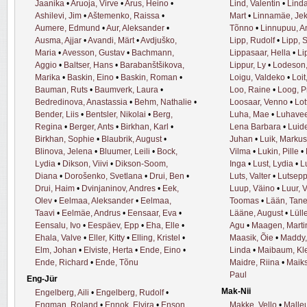
Jaanika
•
Aruoja, Virve
•
Arus, Heino
•
Lind, Valentin
•
Linda
Ashilevi, Jim
•
Aštemenko, Raissa
•
Mart
•
Linnamäe, Jek
Aumere, Edmund
•
Aur, Aleksander
•
Tõnno
•
Linnupuu, A
Ausma, Ajjar
•
Avandi, Märt
•
Avdjuško,
Lipp, Rudolf
•
Lipp, 
Maria
•
Avesson, Gustav
•
Bachmann,
Lippasaar, Hella
•
Li
Aggio
•
Baltser, Hans
•
Barabanštšikova,
Lippur, Ly
•
Lodeson,
Marika
•
Baskin, Eino
•
Baskin, Roman
•
Loigu, Valdeko
•
Loit
Bauman, Ruts
•
Baumverk, Laura
•
Loo, Raine
•
Loog, Pr
Bedredinova, Anastassia
•
Behm, Nathalie
•
Loosaar, Venno
•
Lot
Bender, Liis
•
Bentsler, Nikolai
•
Berg,
Luha, Mae
•
Luhavee
Regina
•
Berger, Ants
•
Birkhan, Karl
•
Lena Barbara
•
Luide
Birkhan, Sophie
•
Blaubrik, August
•
Juhan
•
Luik, Markus
Blinova, Jelena
•
Bluumer, Leili
•
Bock,
Vilma
•
Lukin, Pille
•
Lydia
•
Dikson, Viivi
•
Dikson-Soom,
Inga
•
Lust, Lydia
•
L
Diana
•
Dorošenko, Svetlana
•
Drui, Ben
•
Luts, Valter
•
Lutsepp
Drui, Haim
•
Dvinjaninov, Andres
•
Eek,
Luup, Väino
•
Luur, 
Olev
•
Eelmaa, Aleksander
•
Eelmaa,
Toomas
•
Lään, Tane
Taavi
•
Eelmäe, Andrus
•
Eensaar, Eva
•
Lääne, August
•
Lüll
Eensalu, Ivo
•
Eespäev, Epp
•
Eha, Elle
•
Agu
•
Maagen, Marti
Ehala, Valve
•
Eller, Kitty
•
Elling, Kristel
•
Maasik, Õie
•
Maddy,
Elm, Johan
•
Elviste, Herta
•
Ende, Eino
•
Linda
•
Maibaum, Kl
Ende, Richard
•
Ende, Tõnu
Maidre, Riina
•
Maiks
Paul
Eng-Jür
Mak-Nii
Engelberg, Aili
•
Engelberg, Rudolf
•
Engman, Roland
•
Ennok, Elvira
•
Enson,
Makke, Vello
•
Malle