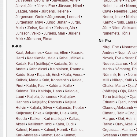
Järvepera, Leontine
•
Järvesaar, Arne
•
Napp, Jane
•
Nartov, 
Järvet, Jüri
•
Järvis, Ene
•
Järvson, Ninel
•
Nebel, Lauri
•
Neem, 
Jääger, Merle
•
Jürgens, Helene
•
Olavi
•
Neemre, Eer
Jürgenson, Grete
•
Jürgenson, Lennart
•
Nerep, Ilmar
•
Nielse
Jürgenson, Milvi
•
Jürgo, Juhan
•
Jürgo,
Karmo
•
Niils, Laura
Meta
•
Jürise, Karolin
•
Jürisson, Ain
•
Jüri
•
Niine, Aleksand
Jürisson, Veiko
•
Jürjens, Mari
•
Jürjens,
Niinemets, Tõnis
Mikk
•
Jürmann, Elmar
Nir-Pra
K-Kle
Nirgi, Ene
•
Noormets
Kaal, Johannes
•
Kaarma, Ellen
•
Kaasik,
Andres
•
Nopri, Ants
Harri
•
Kaasikmäe, Maie
•
Kabel, Mihkel
•
Novek, Eva
•
Nuter, 
Kadak, Karl (näitleja)
•
Kadastu, Simo
Nuutre, Jaanus
•
Nõl
Andre
•
Kahr, Aksel
•
Kaibiainen, Rauno
•
Maris
•
Nõmberg, En
Kaidu, Epp
•
Kajandi, Erich
•
Kala, Veera
•
Nõmmik, Enn
•
Nõmm
Kalbek, Marie
•
Kald, Konstantin
•
Kalda,
Milli
•
Närep, Kaili
•
N
Piret
•
Kalde, Paul
•
Kaldma, Kalle
•
Ohaka, Marta
•
Oja, 
Kaldma, Tiit
•
Kaldoja, Hans
•
Kaldoja,
(näitleja)
•
Oja, Päär
Lauri
•
Kaljola, Johannes
•
Kaljujärv,
Tõnu (näitleja)
•
Oja
Hannes
•
Kaljujärv, Rasmus
•
Kaljula,
Eduard
•
Ojari, Indre
Helvin
•
Kaljula, Silver
•
Kaljumäe, Peeter
•
Okunev, Aleksandr
•
Kaljusaar, Erika
•
Kaljuste, Ülle
•
Kalk,
Olmaru, Rein
•
Ong, 
Ruudu
•
Kalkun, Karl (näitleja)
•
Kallas,
Margus
•
Oot, Helmi
Aksel
•
Kallikorm, Imbi
•
Kalm, Oudi
•
Raivo
•
Orav, Aksel
•
Kalmet, Hanno
•
Kalmet, Henrik
•
Kalmet,
Orgussaar, Maimu
•
Karl-Andreas
•
Kalmet, Leo
•
Kalmet,
Svetlana
•
Ormusson,