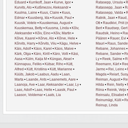
Eduard
•
Kurrikoff, Jaan
•
Kurve, Igor
•
Ratasepp, Ursula
•
R
Kurvits, Alo
•
Kutšmezov, Aleksandr
•
Ratassepp, Jaan
•
R
Kuulma, Laine
•
Kuus, Claire
•
Kuus,
Ratassepp, Valda
•
R
Edmar
•
Kuusberg, Ida
•
Kuusik, Paul
•
Ratnik, Jaan
•
Raud, 
Kuusik, Votele
•
Kuuskemaa, August
•
Ott
•
Raudkivi, Priit (n
Kuuskemaa, Betty
•
Kuusma, Linda
•
Kõiv,
Bert
•
Raudsep, Gert
Aleksander
•
Kõiv, Eino
•
Kõiv, Martin
•
Raudsik, Heino
•
Rau
Kõive, Kaarel
•
Kõrve, Alo
•
Kõrve, Hele
•
Päären
•
Rauer, Evi
Kõrvits, Harry
•
Kõrvits, Viiu
•
Kägu, Helve
•
Mauri
•
Raus, Sande
Käis, Adolf
•
Käos, Karel
•
Käos, Maive
•
Rebane, Johannes
Kärk, Olga
•
Käro, Kirill
•
Käro, Volli
•
Käsi,
Rebane, Sander
•
Re
Aasa
•
Külm, Kaija M
•
Küngas, Aksel
•
Ly
•
Reek, Salme
•
R
Künnapuu, Feliks
•
Kütsar, Riho
•
Kütt,
Reemann, Kärt
•
Ree
Alfred
•
Kütt, Kristiina
•
Kütt, Marianne
•
Jarmo
•
Rei, Leino
•
Küüts, Jakob
•
Laabus, Aadu
•
Laan,
Magda
•
Reiart, Sus
Marta
•
Laande, Ants
•
Laanemets, Aare
•
Reiman, August
•
Re
Laanoja, Ave
•
Laar, Aleksander
•
Laar, Ly
•
Hilda
•
Rein, Nelly
•
Laas, Adolf
•
Laas, Helle
•
Laasik, Paul
•
Riina
•
Reinik, Veljo
Laason, Voldemar
•
Laats, Lia
Reinsalu, Elisabet
•
Reinumägi, Külli
•
Re
Reinup, Linda