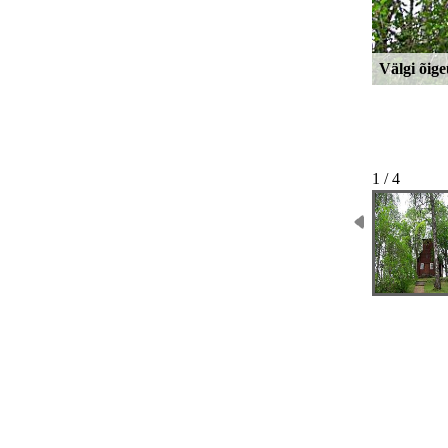
Välgi õig
1 / 4