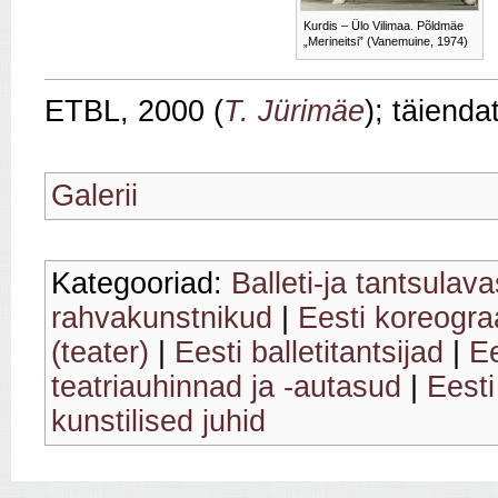
Kurdis – Ülo Vilimaa. Põldmäe
„Merineitsi” (Vanemuine, 1974)
ETBL, 2000
(
T. Jürimäe
); täienda
Galerii
Kategooriad:
Balleti-ja tantsulav
rahvakunstnikud
|
Eesti koreogra
(teater)
|
Eesti balletitantsijad
|
Ee
teatriauhinnad ja -autasud
|
Eesti
kunstilised juhid