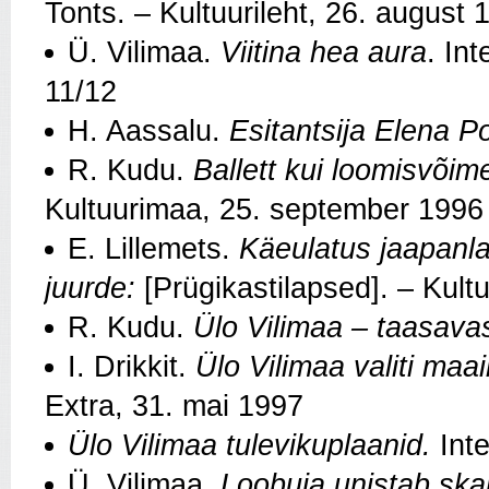
Tonts. – Kultuurileht, 26. august 
Ü. Vilimaa.
Viitina hea aura
. In
11/12
H. Aassalu.
Esitantsija Elena P
R. Kudu.
Ballett kui loomisvõim
Kultuurimaa, 25. september 1996
E. Lillemets.
Käeulatus jaapanla
juurde:
[Prügikastilapsed]. – Kult
R. Kudu.
Ülo Vilimaa – taasavas
I. Drikkit.
Ülo Vilimaa valiti ma
Extra, 31. mai 1997
Ülo Vilimaa tulevikuplaanid.
Int
Ü. Vilimaa.
Loobuja unistab ska