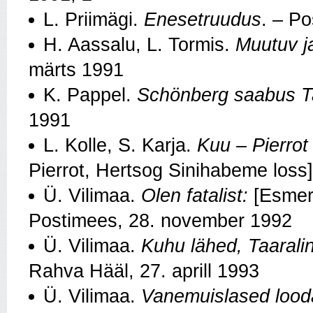
L. Priimägi.
Enesetruudus
. – P
H. Aassalu, L. Tormis.
Muutuv j
märts 1991
K. Pappel.
Schönberg saabus T
1991
L. Kolle, S. Karja.
Kuu – Pierrot
Pierrot, Hertsog Sinihabeme loss]
Ü. Vilimaa.
Olen fatalist:
[Esmera
Postimees, 28. november 1992
Ü. Vilimaa.
Kuhu lähed, Taarali
Rahva Hääl, 27. aprill 1993
Ü. Vilimaa.
Vanemuislased lood