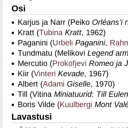
Osi
Karjus ja Narr (Peiko
Orléans’i n
Kratt (
Tubina
Kratt
, 1962)
Paganini (
Urbeli
Paganini
,
Rahm
Tundmatu (Melikovi
Legend arm
Mercutio (
Prokofjevi
Romeo ja J
Kiir (
Vinteri
Kevade
, 1967)
Albert (
Adami
Giselle
, 1970)
Till (Vitina
Miniatuurid
:
Till Eule
Boris Vilde (
Kuulbergi
Mont Valé
Lavastusi