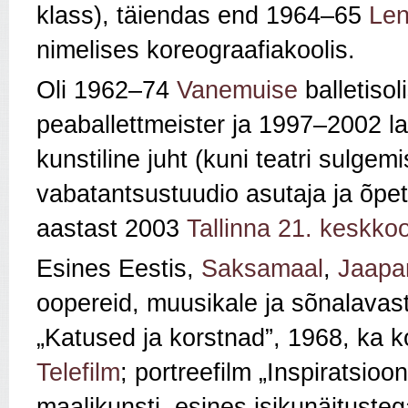
klass), täiendas end 1964–65
Len
nimelises koreograafiakoolis.
Oli 1962–74
Vanemuise
balletisol
peaballettmeister ja 1997–2002 la
kunstiline juht (kuni teatri sulge
vabatantsustuudio asutaja ja õp
aastast 2003
Tallinna 21. keskkoo
Esines Eestis,
Saksamaal
,
Jaapa
oopereid, muusikale ja sõnalavastu
„Katused ja korstnad”, 1968, ka 
Telefilm
; portreefilm „Inspiratsioo
maalikunsti, esines isikunäitusteg