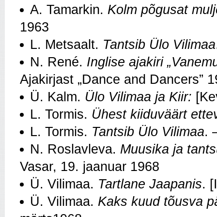
A. Tamarkin.
Kolm põgusat mulj
1963
L. Metsaalt.
Tantsib Ülo Vilimaa
N. René.
Inglise ajakiri „Vanemu
Ajakirjast „Dance and Dancers” 1
Ü. Kalm.
Ülo Vilimaa ja Kiir:
[Kev
L. Tormis.
Ühest kiiduväärt ett
L. Tormis.
Tantsib Ülo Vilimaa
. 
N. Roslavleva.
Muusika ja tants
Vasar, 19. jaanuar 1968
Ü. Vilimaa.
Tartlane Jaapanis
. 
Ü. Vilimaa.
Kaks kuud tõusva p