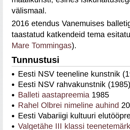
välismaal.
2016 etendus Vanemuises balletiga
taastatud katkendeid tema esitatud
Mare Tommingas
).
Tunnustusi
Eesti NSV teeneline kunstnik (
Eesti NSV rahvakunstnik (1985
Balleti aastapreemia
1985
Rahel Olbrei nimeline auhind
20
Eesti Vabariigi kultuuri elutööp
Valgetähe III klassi teenetemär