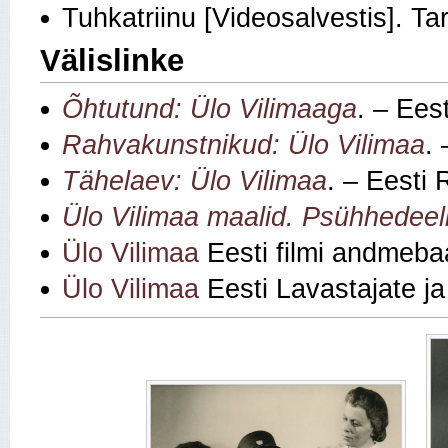
Tuhkatriinu [Videosalvestis]. T
Välislinke
Õhtutund: Ülo Vilimaaga
. – Ees
Rahvakunstnikud: Ülo Vilimaa
.
Tähelaev: Ülo Vilimaa
. – Eesti 
Ülo Vilimaa maalid. Psühhedeeli
Ülo Vilimaa
Eesti filmi andmeba
Ülo Vilimaa
Eesti Lavastajate ja