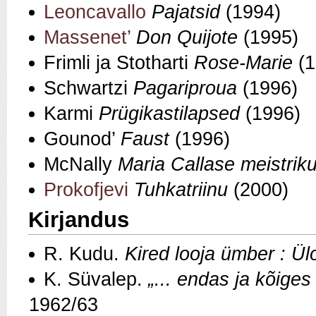
Leoncavallo
Pajatsid
(1994)
Massenet’
Don Quijote
(1995)
Frimli ja Stotharti
Rose-Marie
(
Schwartzi
Pagariproua
(1996)
Karmi
Prügikastilapsed
(1996)
Gounod’
Faust
(1996)
McNally
Maria Callase meistrik
Prokofjevi
Tuhkatriinu
(2000)
Kirjandus
R. Kudu.
Kired looja ümber : Ül
K. Süvalep.
„... endas ja kõiges
1962/63