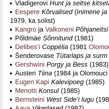
Vladigerovi
Hunt ja seitse kitset
Eespere
Kõrvalised
(
Inimene ja
1979, ka solist)
Kangro
ja
Valkoneni
Põhjaneitsi
Põldmäe
Sõnnitund
(1981)
Delibes’i
Coppélia
(1981
Olomo
Šenderovase
Tütarlaps ja surm
Gershwini
Porgy ja Bess
(1983)
Austeri
Tiina
(1984 ja Olomouci 
Eugen Kapi
Kalevipoeg
(1985)
Menotti
Konsul
(1985)
Bernsteini
West Side’i lugu
(19
Aava
Vikerlased
(1987)