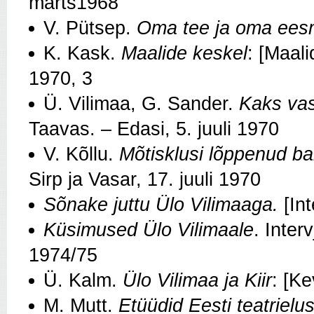
märts1968
V. Pütsep.
Oma tee ja oma ees
K. Kask.
Maalide keskel
: [Maali
1970, 3
Ü. Vilimaa, G. Sander.
Kaks vas
Taavas. – Edasi, 5. juuli 1970
V. Kõllu.
Mõtisklusi lõppenud ba
Sirp ja Vasar, 17. juuli 1970
Sõnake juttu Ülo Vilimaaga.
[Int
Küsimused Ülo Vilimaale
. Inter
1974/75
Ü. Kalm.
Ülo Vilimaa ja Kiir
: [Ke
M. Mutt.
Etüüdid Eesti teatrielus