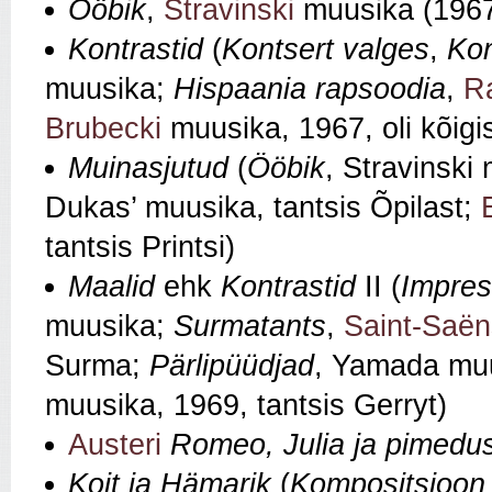
Ööbik
,
Stravinski
muusika (196
Kontrastid
(
Kontsert valges
,
Kon
muusika;
Hispaania rapsoodia
,
Ra
Brubecki
muusika, 1967, oli kõigis
Muinasjutud
(
Ööbik
, Stravinski
Dukas’ muusika, tantsis Õpilast;
tantsis Printsi)
Maalid
ehk
Kontrastid
II (
Impres
muusika;
Surmatants
,
Saint-Saën
Surma;
Pärlipüüdjad
, Yamada mu
muusika, 1969, tantsis Gerryt)
Austeri
Romeo, Julia ja pimedu
Koit ja Hämarik
(
Kompositsioon 