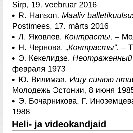
Sirp, 19. veebruar 2016
R. Hanson.
Maaliv balletikuuls
Postimees, 17. märts 2016
Л. Яковлев.
Контрасты
. – М
Н. Чернова.
„Контрасты”
. – 
Э. Кекелидзе.
Неотраженный
февраля 1973
Ю. Вилимаа.
Ищу синюю птиц
Молодежь Эстонии, 8 июня 198
Э. Бочарникова, Г. Иноземцев
1988
Heli- ja videokandjaid