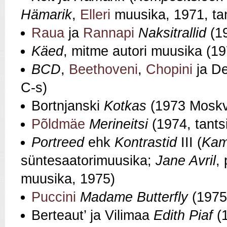
Hämarik
,
Elleri
muusika, 1971, tan
Raua
ja
Rannapi
Naksitrallid
(1
Käed
, mitme autori muusika (19
BCD
,
Beethoveni
,
Chopini
ja De
C-s)
Bortnjanski
Kotkas
(1973 Moskv
Põldmäe
Merineitsi
(1974, tantsi
Portreed
ehk
Kontrastid
III (
Kam
süntesaatorimuusika;
Jane Avril
,
muusika, 1975)
Puccini
Madame Butterfly
(1975
Berteaut’ ja Vilimaa
Edith Piaf
(