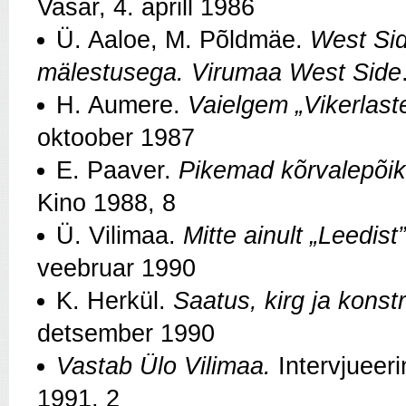
Vasar, 4. aprill 1986
Ü. Aaloe, M. Põldmäe.
West Sid
mälestusega. Virumaa West Side
H. Aumere.
Vaielgem „Vikerlast
oktoober 1987
E. Paaver.
Pikemad kõrvalepõik
Kino 1988, 8
Ü. Vilimaa.
Mitte ainult „Leedist”
veebruar 1990
K. Herkül.
Saatus, kirg ja konst
detsember 1990
Vastab Ülo Vilimaa.
Intervjueer
1991, 2