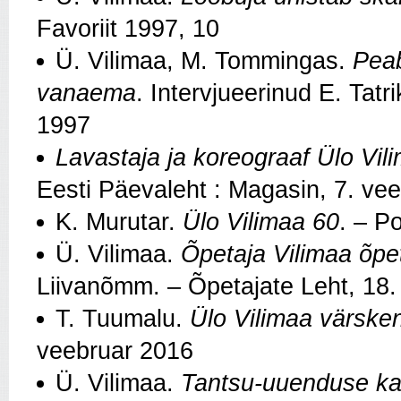
Favoriit 1997, 10
Ü. Vilimaa, M. Tommingas.
Peab
vanaema
. Intervjueerinud E. Tat
1997
Lavastaja ja koreograaf Ülo Vil
Eesti Päevaleht : Magasin, 7. ve
K. Murutar.
Ülo Vilimaa 60
. – P
Ü. Vilimaa.
Õpetaja Vilimaa õp
Liivanõmm. – Õpetajate Leht, 18.
T. Tuumalu.
Ülo Vilimaa värsken
veebruar 2016
Ü. Vilimaa.
Tantsu-uuenduse ka