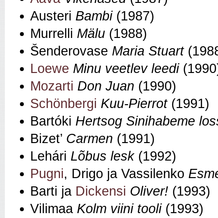
Austeri
Bambi
(1987)
Murrelli
Mälu
(1988)
Šenderovase
Maria Stuart
(198
Loewe
Minu veetlev leedi
(1990
Mozarti
Don Juan
(1990)
Schönbergi
Kuu-Pierrot
(1991)
Bartóki
Hertsog Sinihabeme los
Bizet’
Carmen
(1991)
Lehári
Lõbus lesk
(1992)
Pugni
, Drigo ja Vassilenko
Esme
Barti ja
Dickensi
Oliver!
(1993)
Vilimaa
Kolm viini tooli
(1993)