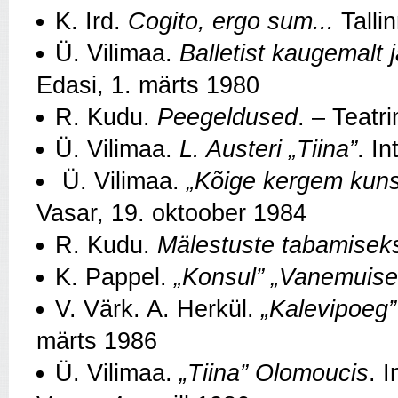
K. Ird.
Cogito, ergo sum...
Talli
Ü. Vilimaa.
Balletist kaugemalt 
Edasi, 1. märts 1980
R. Kudu.
Peegeldused
. – Teatr
Ü. Vilimaa.
L. Austeri „Tiina”
. I
Ü. Vilimaa.
„Kõige kergem kuns
Vasar, 19. oktoober 1984
R. Kudu.
Mälestuste tabamiseks
K. Pappel.
„Konsul” „Vanemuise
V. Värk. A. Herkül.
„Kalevipoeg”
märts 1986
Ü. Vilimaa.
„Tiina” Olomoucis
. 