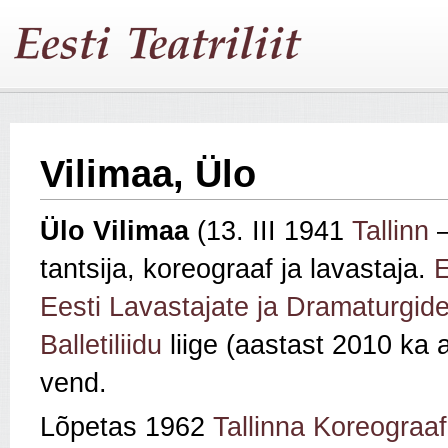
Vilimaa, Ülo
Ülo Vilimaa
(13. III 1941
Tallinn
–
tantsija, koreograaf ja lavastaja.
E
Eesti Lavastajate ja Dramaturgide
Balletiliidu
liige (aastast 2010 ka a
vend.
Lõpetas 1962
Tallinna Koreograaf