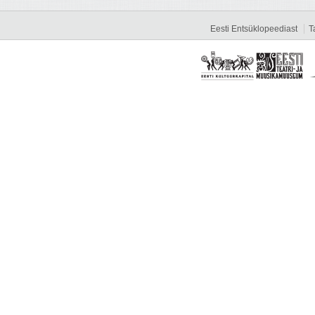
Eesti Entsüklopeediast
T