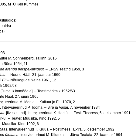
2005, MTÜ Kell Kümme)
astuudios)
eatris)
os)
2003
utor M. Sonnenberg. Tallinn, 2016
t ja Sõna 1954, 11
nde arengu perspektiividest.
– ENSV Teatrid 1959, 3
htu.
– Noorte Hääl, 21. jaanuar 1960
? Ei!
– Nõukogude Naine 1961, 12
ik 1962/63
: [Jumalik komöödia]. – Teatrimärkmik 1962/63
rte Hääl, 27. juuni 1965
ervjueerinud M. Merilo. – Kultuur ja Elu 1970, 2
. Intervjueerinud P. Tooma. – Sirp ja Vasar, 7. november 1984
val
: [Ilvese tund]. Intervjueerinud K. Herkül. – Eesti Ekspress, 6. detsember 1991
erkül. – Teater. Muusika. Kino 1992, 5
r. Muusika. Kino 1992, 6
apääs
. Intervjueerinud T. Kruus. – Postimees : Extra, 5. detsember 1992
aeg ületama
. Intervjueerinud M. Kilumets. – Järva Teataja, 22. jaanuar 1994