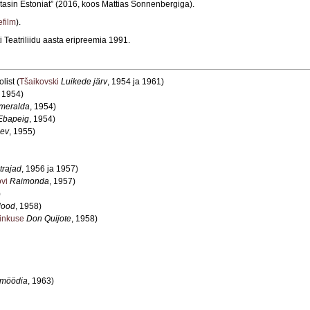
astasin Estoniat” (2016, koos Mattias Sonnenbergiga).
efilm
).
 Teatriliidu aasta eripreemia 1991.
list (
Tšaikovski
Luikede järv
, 1954 ja 1961)
 1954)
meralda
, 1954)
Ebapeig
, 1954)
aev
, 1955)
trajad
, 1956 ja 1957)
vi
Raimonda
, 1957)
)
lood
, 1958)
inkuse
Don Quijote
, 1958)
omöödia
, 1963)