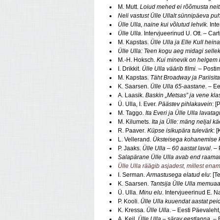
M. Mutt.
Loiud mehed ei rõõmusta neits
Neli vastust Ülle Ullalt sünnipäeva pu
Ülle Ulla, naine kui võlutud lehvik.
Inte
Ülle Ulla
. Intervjueerinud U. Ott. – Car
M. Kapstas.
Ülle Ulla ja Elle Kull hein
Ülle Ulla: Teen kogu aeg midagi selleks
M.-H. Hoksch.
Kui minevik on helgem k
I. Drikkit.
Ülle Ulla väärib filmi.
– Posti
M. Kapstas.
Täht Broadway ja Pariisita
K. Saarsen.
Ülle Ulla 65-aastane.
– Ee
A. Laasik.
Baskin „Metsas” ja vene klas
Ü. Ulla, I. Ever.
Päästev pihlakavein
: [
M. Taggo.
Ita Everi ja Ülle Ulla lavata
M. Kilumets.
Ita ja Ülle: mäng neljal kä
R. Paaver
. Küpse isikupära tulevärk
: 
L. Vellerand.
Üksteisega kohanemise k
P. Jaaks.
Ülle Ulla – 60 aastat laval
. –
Salapärane Ülle Ulla avab end raama
Ülle Ulla räägib asjadest, millest enam 
I. Serman.
Armastusega elatud elu
: [T
K. Saarsen.
Tantsija Ülle Ulla memuaa
Ü. Ulla.
Minu elu
. Intervjueerinud E. N
P. Kooli.
Ülle Ulla kuuendat aastat pei
K. Kressa.
Ülle Ulla
. – Eesti Päevaleh
A. Keil.
Ülle Ulla – särav eestlanna
. –