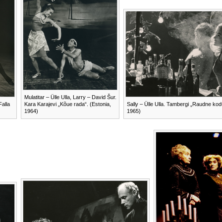
Mulatitar – Ülle Ulla, Larry – David Šur.
Falla
Kara Karajevi „Kõue rada“. (Estonia,
Sally – Ülle Ulla. Tambergi „Raudne kod
1964)
1965)