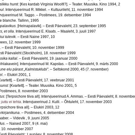
likku hunti:
[Kes kardab Virginia Woolfi?]
.
– Teater. Muusika. Kino 1994, 2
hul
. Intervjueerinud R. Mikkel. – Kultuurileht, 11. november 1994
rvjueerinud M. Taggo. – Postimees, 19. detsember 1994
te blanche. Tallinn, 1995
apalavikus
. [Heinapalavik]. – Eesti Päevaleht, 23. september 1995
, et olla
. Intervjueerinud E. Klaats. – Maaleht, 3. juuli 1997
ui tulevik.
– Eesti Naine 1997, 10
mees, 12. november 1999
. – Eesti Päevaleht, 10. november 1999
sti Päevaleht (Stockholm), 18. november 1999
sika kallal
. – Eesti Päevaleht, 19. jaanuar 2000
Pihlakavein]. Intervjueerinud M. Kapstas. – Eesti Päevaleht, 9. märts 2000
gune elu pärast „Kalmistuklubi”. –
Seltskond 2000, 45 (7. november)
el
. – Elukiri 2001, 1
[Kvartett]. – Eesti Päevaleht, 17. veebruar 2001
unst:
[Kvartett]. – Teater. Muusika. Kino 2001, 5
 Postimees, 8. november 2003
tus
: [Terpsichore tiiva all]. Intervjueerinud A. Ammas. – Eesti Päevaleht, 8. novemb
juttu ei tehta
. Intervjueerinud J. Kulli. – Õhtuleht, 17. november 2003
erpsichore tiiva all]. – Elukiri 2003, 12
rkirjanikuna
. – Postimees, 4. detsember 2004
aaber. – Videvik , 9. juuni 2005
dus
. – Naised 2007, 9 (4. mai)
t, 10. november 2007
 Eesti Päevaleht : Laupäev, 8. november 2008