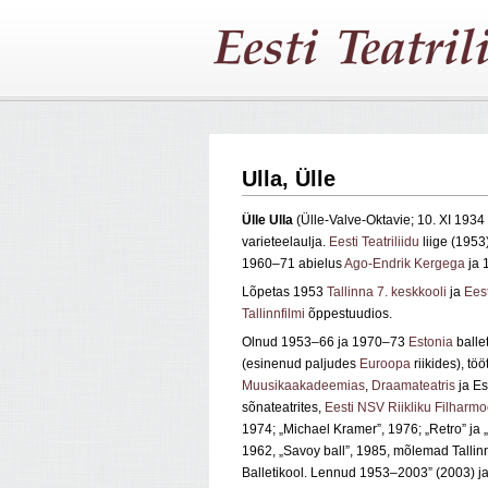
Ulla, Ülle
Ülle Ulla
(Ülle-Valve-Oktavie; 10. XI 1934
varieteelaulja.
Eesti Teatriliidu
liige (1953
1960–71 abielus
Ago-Endrik Kergega
ja 
Lõpetas 1953
Tallinna 7. keskkooli
ja
Eest
Tallinnfilmi
õppestuudios.
Olnud 1953–66 ja 1970–73
Estonia
balle
(esinenud paljudes
Euroopa
riikides), tö
Muusikaakadeemias
,
Draamateatris
ja Es
sõnateatrites,
Eesti NSV Riikliku Filharm
1974; „Michael Kramer”, 1976; „Retro” ja 
1962, „Savoy ball”, 1985, mõlemad Tallin
Balletikool. Lennud 1953–2003” (2003) ja