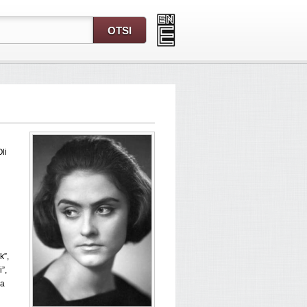
Oli
k”,
”,
na