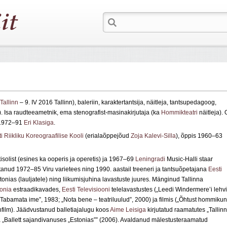
Tallinn
– 9. IV 2016 Tallinn), baleriin, karaktertantsija, näitleja, tantsupedagoog,
). Isa raudteeametnik, ema stenografist-masinakirjutaja (ka
Hommikteatri
näitleja). 
1972–91
Eri Klasiga
.
i Riikliku Koreograafilise Kooli
(erialaõppejõud
Zoja Kalevi-Silla
), õppis 1960–63
tisolist (esines ka ooperis ja operetis) ja 1967–69
Leningradi
Music-Halli staar
ötanud 1972–85 Viru varietees ning 1990. aastail treeneri ja tantsuõpetajana
Eesti
tonias (lauljatele) ning liikumisjuhina lavastuste juures. Mänginud Tallinna
oonia
estraadikavades,
Eesti Televisiooni
telelavastustes („Leedi Windermere’i lehvi
„Tabamata ime”, 1983; „Nota bene – teatriluulud”, 2000) ja filmis („Õhtust hommikuni
nfilm). Jäädvustanud balletiajalugu koos
Aime Leisiga
kirjutatud raamatutes „Tallin
 „Ballett sajandivanuses „Estonias”” (2006). Avaldanud mälestusteraamatud