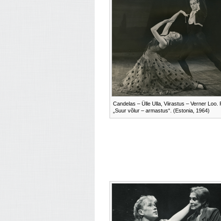
Candelas – Ülle Ulla, Viirastus – Verner Loo. 
„Suur võlur – armastus“. (Estonia, 1964)