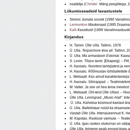
osatäitja (
Christie´
Mäng peeglitega
, 
Liikumisseadeid lavastustele
Simoni
Jumala soosik
(1990 Vanalinn
Lermontovi
Maskeraad
(1995 Draamat
Kalli
Kassikuld
(1999 Vanalinnastuudi
Kirjandus
H. Tamm.
Ülle Ulla
. Tallinn, 1976
Ü. Ulla.
Terpsichore tiiva all
. Tallinn, 
Ü. Ulla.
Ma armastasin Estoniat.
Kaasa
S. Levin.
Tõrjuv tants
: [Ebapeig]. – Pil
H. Aassalu.
Noortest tantsijatest ja ne
H. Aassalu.
Rõõmustav lühiballettide õ
L. Metsaalt.
Kas ainult karaktertantsija
H. Aassalu.
Sihirajajad
. – Teatrimärkm
M. Valter.
Ja see oli hea tema meelest
L. Metsaalt.
Üht-teist Ülle Ullast
. – Noo
Ülle Ulla. Leningrad, „Music-Hall”
. Int
Ü. Ulla.
Kaheksa küsimust kaelast ära
Ü. Ulla.
Balletistaar nüüd ka draamala
Vastab Ülle Ulla
. Intervjueerinud K. H
M. Kapstas.
Raskuse vaimuta
. – Teate
Ü. Ulla.
Igas raskes olukorras on välj
Ülle Ulla: Inimene peab ennast kogu 