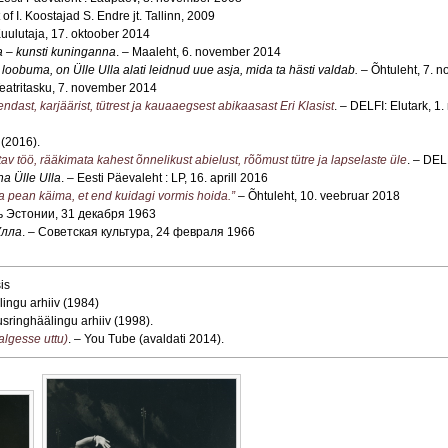
 of I. Koostajad S. Endre jt. Tallinn, 2009
Kuulutaja, 17. oktoober 2014
a – kunsti kuninganna
. – Maaleht, 6. november 2014
 loobuma, on Ülle Ulla alati leidnud uue asja, mida ta hästi valdab.
– Õhtuleht, 7. 
Teatritasku, 7. november 2014
endast, karjäärist, tütrest ja kauaaegsest abikaasast Eri Klasist
. – DELFI: Elutark, 1
 (2016).
tav töö, rääkimata kahest õnnelikust abielust, rõõmust tütre ja lapselaste üle
. – DEL
a Ülle Ulla
. – Eesti Päevaleht : LP, 16. aprill 2016
 ma pean käima, et end kuidagi vormis hoida.”
– Õhtuleht, 10. veebruar 2018
ь Эстонии, 31 декабря 1963
Улла
. – Советская культура, 24 февраля 1966
is
lingu arhiiv (1984)
usringhäälingu arhiiv (1998).
algesse uttu)
. – You Tube (avaldati 2014).