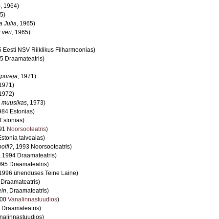
s
, 1964)
65)
 Julia
, 1965)
i veri
, 1965)
5 Eesti NSV Riiklikus Filharmoonias)
65 Draamateatris)
ipureja
, 1971)
 1971)
 1972)
 muusikas
, 1973)
984 Estonias)
 Estonias)
991
Noorsooteatris
)
Estonia talveaias)
olfi?
, 1993 Noorsooteatris)
, 1994 Draamateatris)
995 Draamateatris)
 1996 ühenduses Teine Laine)
 Draamateatris)
ein
, Draamateatris)
000
Vanalinnastuudios
)
 Draamateatris)
nalinnastuudios)