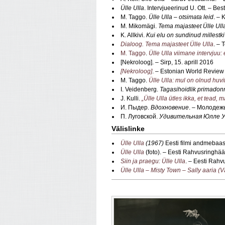
Ülle Ulla
. Intervjueerinud U. Ott. – Best
M. Taggo.
Ülle Ulla – otsimata leid
. – 
M. Mikomägi.
Tema majasteet Ülle Ull
K. Allkivi.
Kui elu on sundinud millestki
Dialoog. Tema majasteet Ülle Ulla
. – 
M. Taggo
.
Ülle Ulla viimane intervjuu: 
[Nekroloog]. – Sirp, 15. aprill 2016
[Nekroloog]
. – Estonian World Review
M. Taggo.
Ülle Ulla: mul on olnud huvi
I. Veidenberg.
Tagasihoidlik primadonn
J. Kulli.
„Ülle Ulla ütles ikka, et tead,
И. Пыдер.
Вдохновение
. – Молодеж
П. Луговской.
Удивительная Юлле 
Välislinke
Ülle Ulla
(19
67)
Eesti filmi andmebaas
Ülle Ulla
(foto). – Eesti Rahvusringhää
Siin ja praegu: Ülle Ulla
. – Eesti Rahv
Ülle Ulla – Misty Town – Sally aaria (V