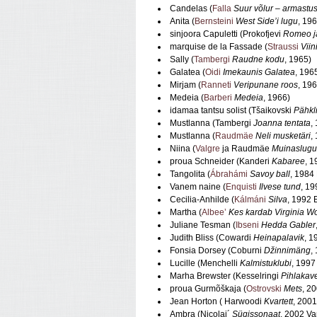
Candelas (
Falla
Suur võlur
–
armastu
Anita (
Bernsteini
West Side’i lugu
, 19
sinjoora Capuletti (Prokofjevi
Romeo ja
marquise de la Fassade (
Straussi
Viin
Sally (
Tambergi
Raudne kodu
, 1965)
Galatea (
Oidi
Imekaunis Galatea
, 196
Mirjam (
Ranneti
Veripunane roos
, 19
Medeia (
Barberi
Medeia
, 1966)
idamaa tantsu solist (Tšaikovski
Pähkl
Mustlanna (Tambergi
Joanna tentata
,
Mustlanna (
Raudmäe
Neli musketäri
,
Niina (
Valgre
ja Raudmäe
Muinaslugu
proua Schneider (Kanderi
Kabaree
, 1
Tangolita (
Ábrahámi
Savoy ball
, 1984
Vanem naine (
Enquisti
Ilvese tund
, 1
Cecilia-Anhilde (
Kálmáni
Silva
, 1992 
Martha (
Albee’
Kes kardab Virginia Wo
Juliane Tesman (
Ibseni
Hedda Gabler
Judith Bliss (Cowardi
Heinapalavik
, 1
Fonsia Dorsey (Coburni
Džinnimäng
,
Lucille (Menchelli
Kalmistuklubi
, 1997
Marha Brewster (Kesselringi
Pihlakav
proua Gurmõškaja (
Ostrovski
Mets
, 2
Jean Horton ( Harwoodi
Kvartett
, 2001
Ambra (Nicolaj´
Sügissonaat
, 2002 Va