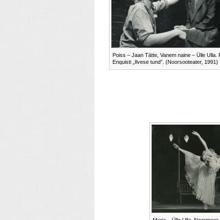
Poiss – Jaan Tätte, Vanem naine – Ülle Ulla. 
Enquisti „Ilvese tund”. (Noorsooteater, 1991)
Maria – Ülle Ulla, Noormees –