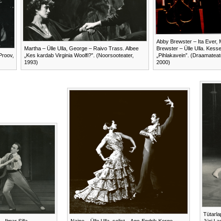
Abby Brewster – Ita Ever, 
Martha – Ülle Ulla, George – Raivo Trass. Albee
Brewster – Ülle Ulla. Kessel
Proov,
„Kes kardab Virginia Woolfi?”. (Noorsooteater,
„Pihlakavein”. (Draamateat
1993)
2000)
Tütarla
 Ilmar Silla.
Naine – Ülle Ulla, solist – Ago-Endrik Kerge.
Jüri Las