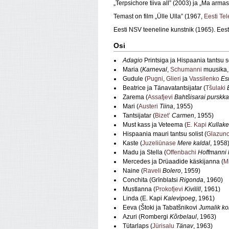
„Terpsichore tiiva all” (2003) ja „Ma arm
Temast on film „Ülle Ulla” (1967,
Eesti Tel
Eesti NSV teeneline kunstnik (1965). Eesti
Osi
Adagio
Printsiga ja Hispaania tantsu so
Maria (
Karneval
,
Schumanni
muusika,
Gudule (
Pugni
,
Glieri
ja
Vassilenko
Es
Beatrice ja Tänavatantsijatar (
Tšulaki
Zarema (
Assafjevi
Bahtšisarai purskk
Mari (
Austeri
Tiina
, 1955)
Tantsijatar (
Bizet’
Carmen
, 1955)
Must kass ja Veteema (
E. Kapi
Kullake
Hispaania mauri tantsu solist (
Glazuno
Kaste (
Juzeliūnase
Mere kaldal
, 1958
Madu ja Stella (
Offenbachi
Hoffmanni 
Mercedes ja Drüaadide käskijanna (
M
Naine (
Raveli
Bolero
, 1959)
Conchita (Grīnblatsi
Rigonda
, 1960)
Mustlanna (
Prokofjevi
Kivilill
, 1961)
Linda (E. Kapi
Kalevipoeg
, 1961)
Eeva (Štoki ja Tabatšnikovi
Jumalik k
Azuri (Rombergi
Kõrbelaul
, 1963)
Tütarlaps (
Jürisalu
Tänav
, 1963)