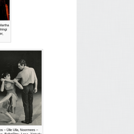
Martha
ringi
er,
ps – Ülle Ulla, Noormees –
s. Balletiõhtu, I osa, Jürisalu