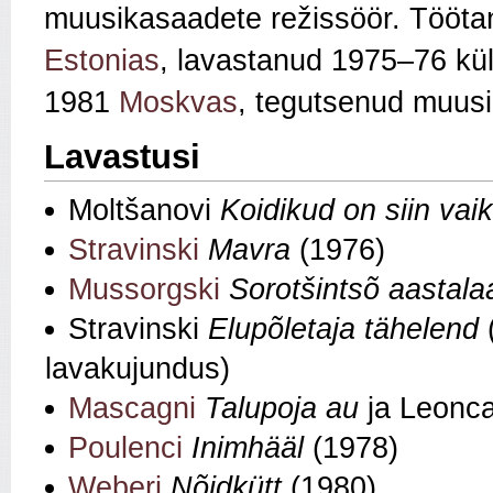
muusikasaadete režissöör. Tööt
Estonias
, lavastanud 1975–76 kü
1981
Moskvas
, tegutsenud muus
Lavastusi
Moltšanovi
Koidikud on siin va
Stravinski
Mavra
(1976)
Mussorgski
Sorotšintsõ aastala
Stravinski
Elupõletaja tähelend
lavakujundus)
Mascagni
Talupoja au
ja Leonc
Poulenci
Inimhääl
(1978)
Weberi
Nõidkütt
(1980)