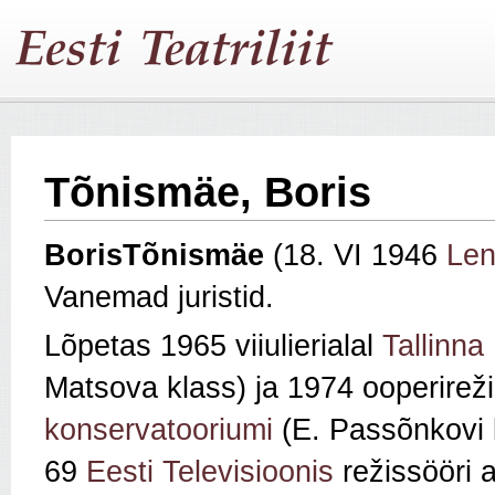
Tõnismäe, Boris
Boris
Tõnismäe
(18. VI 1946
Len
Vanemad juristid.
Lõpetas 1965 viiulierialal
Tallinna
Matsova klass) ja 1974 ooperireži
konservatooriumi
(E. Passõnkovi 
69
Eesti Televisioonis
režissööri a