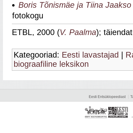
Boris Tõnismäe ja Tiina Jaakso 
fotokogu
ETBL, 2000 (
V. Paalma
); täienda
Kategooriad:
Eesti lavastajad
|
R
biograafiline leksikon
Eesti Entsüklopeediast
T