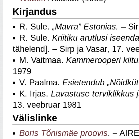
Kirjandus
R. Sule.
„Mavra” Estonias.
– Sir
R. Sule.
Kriitiku arutlusi iseen
tähelend]. – Sirp ja Vasar, 17. v
M. Vaitmaa.
Kammerooperi kiitu
1979
V. Paalma.
Esietendub „Nõidkütt
K. Irjas.
Lavastuse terviklikkus j
13. veebruar 1981
Välislinke
Boris Tõnismäe proovis
. – AIR