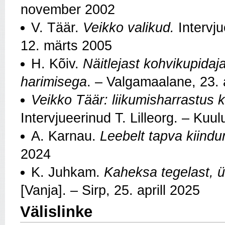
november 2002
V. Täär.
Veikko valikud.
Intervju
12. märts 2005
H. Kõiv.
Näitlejast kohvikupidaj
harimisega
. – Valgamaalane, 23.
Veikko Täär: liikumisharrastus 
Intervjueerinud T. Lilleorg. – Kuulu
A. Karnau.
Leebelt tapva kiind
2024
K. Juhkam.
Kaheksa tegelast, ü
[Vanja]. – Sirp, 25. aprill 2025
Välislinke