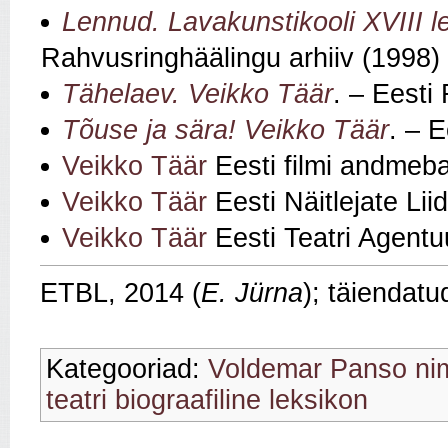
Lennud. Lavakunstikooli XVIII 
Rahvusringhäälingu arhiiv (1998)
Tähelaev. Veikko Täär
. – Eesti
Tõuse ja sära! Veikko Täär
. – 
Veikko Täär
Eesti filmi andmeb
Veikko Täär
Eesti Näitlejate Li
Veikko Täär
Eesti Teatri Agentu
ETBL, 2014 (
E. Jürna
); täiendat
Kategooriad:
Voldemar Panso nim
teatri biograafiline leksikon