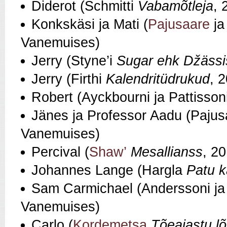
Diderot (Schmitti
Vabam
õ
tleja
, 
Konkskäsi ja Mati (
Pajusaare
j
Vanemuises)
Jerry (Styne’i
Sugar ehk D
žä
ssi
Jerry (Firthi
Kalendrit
ü
drukud
, 
Robert (Ayckbourni ja Pattisson
Jänes ja Professor Aadu (Paju
Vanemuises)
Percival (
Shaw’
Mesallianss
, 2
Johannes Lange (Hargla
Patu 
Sam Carmichael (Anderssoni j
Vanemuises)
Carlo (
Kordemetsa
Tõeajastu l