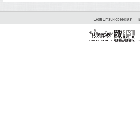
Eesti Entsüklopeediast
T