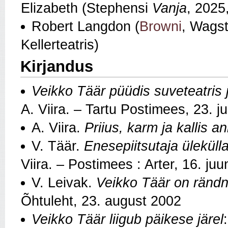
Elizabeth (Stephensi
Vanja
, 2025
Robert Langdon (
Browni
, Wagst
Kellerteatris)
Kirjandus
Veikko Täär püüdis suveteatris
A. Viira. – Tartu Postimees, 23. j
A. Viira.
Priius, karm ja kallis a
V. Täär.
Enesepiitsutaja üleküll
Viira. – Postimees : Arter, 16. juu
V. Leivak.
Veikko Täär on rändnä
Õhtuleht, 23. august 2002
Veikko Täär liigub päikese järel