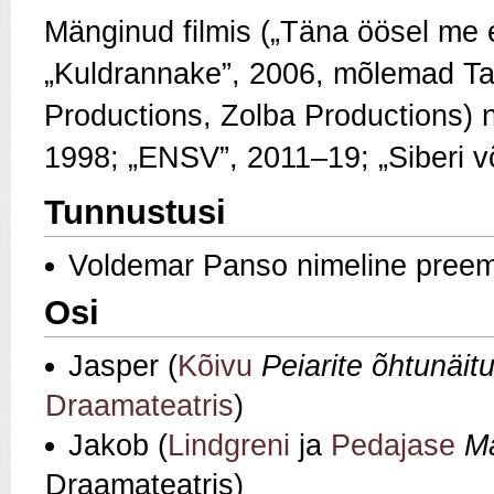
Mänginud filmis („Täna öösel me 
„Kuldrannake”, 2006, mõlemad Tas
Productions, Zolba Productions) n
1998; „ENSV”, 2011–19; „Siberi v
Tunnustusi
Voldemar Panso nimeline pree
Osi
Jasper (
Kõivu
Peiarite
õ
htun
ä
it
Draamateatris
)
Jakob (
Lindgreni
ja
Pedajase
Ma
Draamateatris)