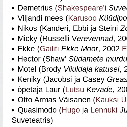
Demetrius (
Shakespeare’i
Suve
Viljandi mees (
Karusoo
K
üü
dipo
Nikos (Kanderi, Ebbi ja Steini
Z
Micky (Russelli V
erevennad
, 2
Ekke (
Gailiti
Ekke Moor
, 2002
E
Hector (Shaw’
S
ü
damete murdu
Motel (Brody
Viiuldaja katusel
, 
Keniky (Jacobsi ja Casey
Grea
õpetaja Laur (
Lutsu
Kevade,
200
Otto Armas Väisanen (
Kauksi Ü
Quasimodo (
Hugo
ja
Lennuki
J
Suveteatris)