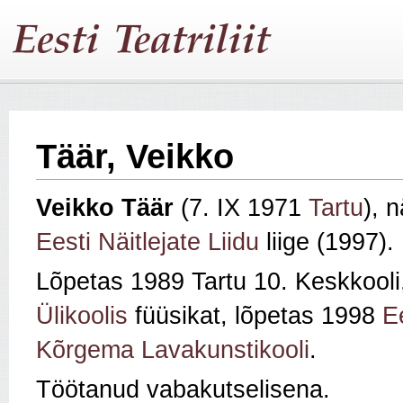
Täär, Veikko
Veikko T
ää
r
(7. IX 1971
Tartu
), n
Eesti Näitlejate Liidu
liige (1997).
Lõpetas 1989 Tartu 10. Keskkool
Ülikoolis
füüsikat, lõpetas 1998
E
Kõrgema Lavakunstikooli
.
Töötanud vabakutselisena.