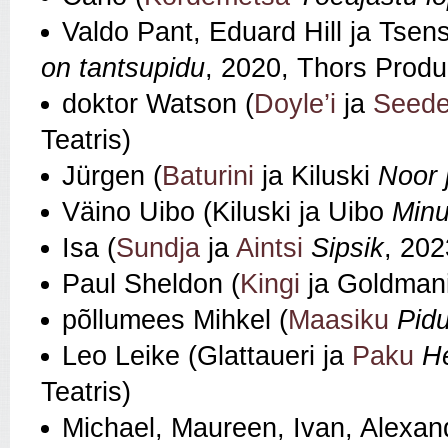
Valdo Pant, Eduard Hill ja Tsens
on tantsupidu
, 2020, Thors Produ
doktor Watson (
Doyle’i
ja
Seede
Teatris)
Jürgen (
Baturini
ja Kiluski
Noor 
Väino Uibo (Kiluski ja Uibo
Minu
Isa (
Sundja
ja
Aintsi
Sipsik
, 20
Paul Sheldon (
Kingi
ja Goldman
põllumees Mihkel (
Maasiku
Pidu
Leo Leike (Glattaueri ja
Paku
He
Teatris)
Michael, Maureen, Ivan, Alexand