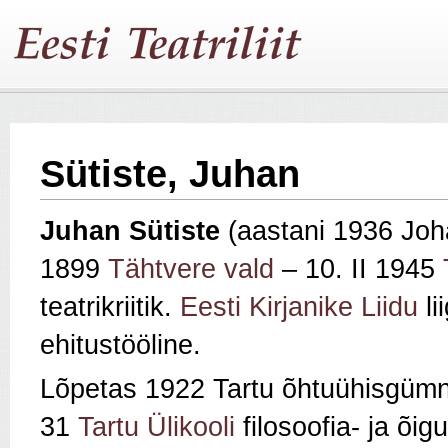
Sütiste, Juhan
Juhan Sütiste
(aastani 1936 Joh
1899
Tähtvere vald
– 10. II 1945
teatrikriitik.
Eesti Kirjanike Liidu
li
ehitustööline.
Lõpetas 1922 Tartu õhtuühisgümn
31
Tartu Ülikooli
filosoofia- ja õi