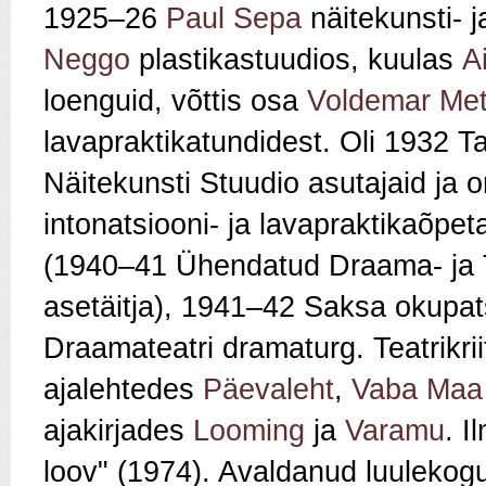
1925–26
Paul Sepa
näitekunsti- 
Neggo
plastikastuudios, kuulas
A
loenguid, võttis osa
Voldemar Met
lavapraktikatundidest. Oli 1932 Ta
Näitekunsti Stuudio asutajaid ja 
intonatsiooni- ja lavapraktikaõpe
(1940–41 Ühendatud Draama- ja Tö
asetäitja), 1941–42 Saksa okupat
Draamateatri dramaturg. Teatrikrii
ajalehtedes
Päevaleht
,
Vaba Maa
ajakirjades
Looming
ja
Varamu
. I
loov" (1974). Avaldanud luulekogu