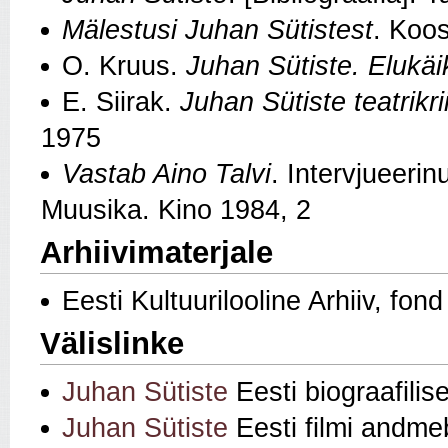
Mälestusi Juhan Sütistest
. Koos
O. Kruus.
Juhan Sütiste. Elukäi
E. Siirak.
Juhan Sütiste teatrikri
1975
Vastab Aino Talvi
. Intervjueeri
Muusika. Kino 1984, 2
Arhiivimaterjale
Eesti Kultuurilooline Arhiiv, fon
Välislinke
Juhan Sütiste
Eesti biograafili
Juhan Sütiste
Eesti filmi andme