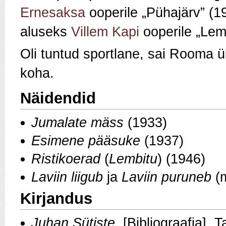
Ernesaksa
ooperile „Pühajärv” (1
aluseks
Villem Kapi
ooperile „Lem
Oli tuntud sportlane, sai Rooma ü
koha.
Näidendid
Jumalate mäss
(1933)
Esimene pääsuke
(1937)
Ristikoerad
(
Lembitu
) (1946)
Laviin liigub
ja
Laviin puruneb
(
Kirjandus
Juhan Sütiste
. [Bibliograafia]. T