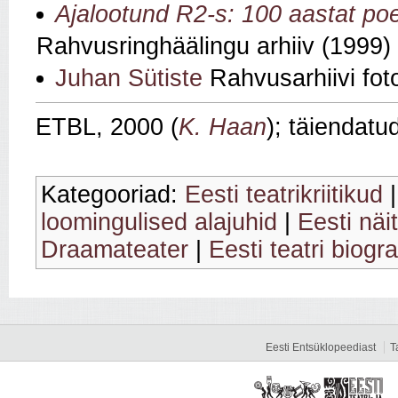
Ajalootund R2-s: 100 aastat poe
Rahvusringhäälingu arhiiv (1999)
Juhan Sütiste
Rahvusarhiivi f
ETBL, 2000 (
K. Haan
); täiendatu
Kategooriad:
Eesti teatrikriitikud
loomingulised alajuhid
|
Eesti näi
Draamateater
|
Eesti teatri biogra
Eesti Entsüklopeediast
T