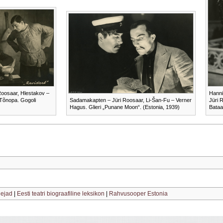
Roosaar, Hlestakov –
Hanni
Tõnopa. Gogoli
Sadamakapten – Jüri Roosaar, Li-Šan-Fu – Verner
Jüri 
Hagus. Glieri „Punane Moon“. (Estonia, 1939)
Bataa
lejad
|
Eesti teatri biograafiline leksikon
|
Rahvusooper Estonia