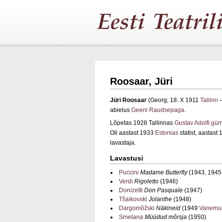
Roosaar, Jüri
Jüri Roosaar
(Georg; 18. X 1911
Tallinn
–
abielus
Geeni Raudsepaga
.
Lõpetas 1928 Tallinnas
Gustav Adolfi gü
Oli aastast 1933
Estonias
statist, aastast
lavastaja.
Lavastusi
Puccini
Madame Butterfly
(1943, 1945 
Verdi
Rigoletto
(1946)
Donizetti
Don Pasquale
(1947)
Tšaikovski
Jolanthe
(1948)
Dargomõžski
Näkineid
(1949
Vanemu
Smetana
Müüdud mõrsja
(1950)