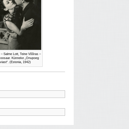
 – Salme Lott, Teine Võõras –
Roosaar. Künneke „Onupoeg
viast“. (Estonia, 1942)