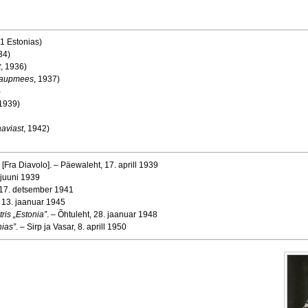
31 Estonias)
34)
t
, 1936)
kaupmees
, 1937)
)
 1939)
aviast
, 1942)
.: [Fra Diavolo]. – Päewaleht, 17. aprill 1939
 juuni 1939
, 17. detsember 1941
, 13. jaanuar 1945
ris „Estonia”
. – Õhtuleht, 28. jaanuar 1948
ias”
. – Sirp ja Vasar, 8. aprill 1950