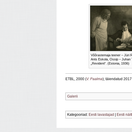
Võõrastemaja teener – Jüri 
Ants Eskola, Ossip – Juhan 
„Revident“. (Estonia, 1936)
ETBL, 2000 (
V. Paalma
); täiendatud 2017
Galerii
Kategooriad:
Eesti lavastajad
|
Eesti näit