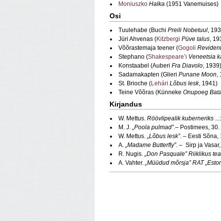
Moniuszko
Halka
(1951 Vanemuises)
Osi
Tuulehabe (Buchi
Preili Nobetuul
, 19
Jüri Ahvenas (
Kitzbergi
Püve talus
, 19
Võõrastemaja teener (
Gogoli
Reviden
Stephano (
Shakespeare’i
Veneetsia 
Konstaabel (Auberi
Fra Diavolo
, 1939
Sadamakapten (Glieri
Punane Moon
,
St. Brioche (
Lehári
Lõbus lesk
, 1941)
Teine Võõras (Künneke
Onupoeg Bata
Kirjandus
W. Mettus.
Röövlipealik kuberneriks
..
M. J.
„Poola pulmad”
.– Postimees, 30.
W. Mettus
. „Lõbus lesk”
. – Eesti Sõna
A.
„Madame Butterfly”
. – Sirp ja Vasar
R. Nugis.
„Don Pasquale” Riiklikus teat
A. Vahter.
„Müüdud mõrsja” RAT „Eston