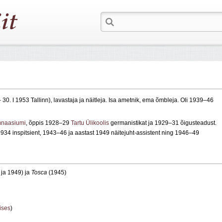
 30. I 1953 Tallinn), lavastaja ja näitleja. Isa ametnik, ema õmbleja. Oli 1939–46
mnaasiumi
, õppis 1928–29
Tartu Ülikoolis
germanistikat ja 1929–31 õigusteadust.
 1934 inspitsient, 1943–46 ja aastast 1949 näitejuht‑assistent ning 1946–49
ja 1949) ja
Tosca
(1945)
ises
)