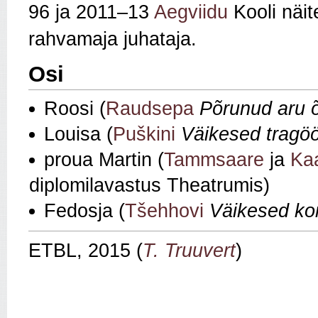
96 ja 2011–13
Aegviidu
Kooli näit
rahvamaja juhataja.
Osi
Roosi (
Raudsepa
Põrunud aru 
Louisa (
Puškini
Väikesed tragö
proua Martin (
Tammsaare
ja
Kaa
diplomilavastus Theatrumis)
Fedosja (
Tšehhovi
Väikesed k
ETBL, 2015 (
T. Truuvert
)