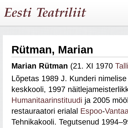
Rütman, Marian
Marian Rütman
(21. XI 1970
Tall
Lõpetas 1989 J. Kunderi nimelise 
keskkooli, 1997 näitlejameisterlik
Humanitaarinstituudi
ja 2005 mööb
restauraatori erialal
Espoo
-
Vanta
Tehnikakooli. Tegutsenud 1994–