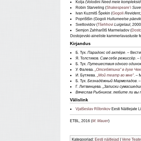
Kolja (Volodini
Need meie kompleksid
Robin Starveling (
Shakespeare’i
Suve
Ivan Kuzmitš Špekin (
Gogoli
Revident
Poprištšin (Gogoli
Hullumeelse päevik
Svetlovidov (
Tšehhovi
Luigelaul
, 2000
Semjon Zahharõtš Marmeladov (
Dosto
Dostojevski-aineliste kammerlavastuste fe
Kirjandus
Б. Тух.
Парадокс об актёре
. – Вест
Я. Толстиков.
Сам себе режиссёр
. 
Б. Тух.
Путешествия одного одино
У. Фалева.
„Отсебятина” в духе Чех
И. Бутяева.
„Мой театр во мне”
. –
Б. Тух.
Безнадёжный Мармеладов
. 
Г. Литвинцева.
„Записки сумасшедш
Вячеслав Рыбников: любите ли вы
Välislink
Vjatšeslav Rõbnikov
Eesti Näitlejate L
ETBL, 2016 (
M. Mauer
)
Kategooriad:
Eesti näitlejad
|
Vene Teate