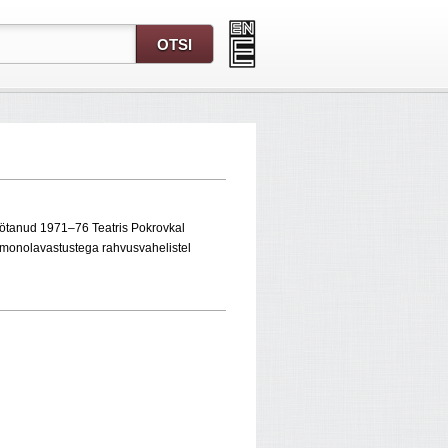
öötanud 1971–76 Teatris Pokrovkal
 monolavastustega rahvusvahelistel