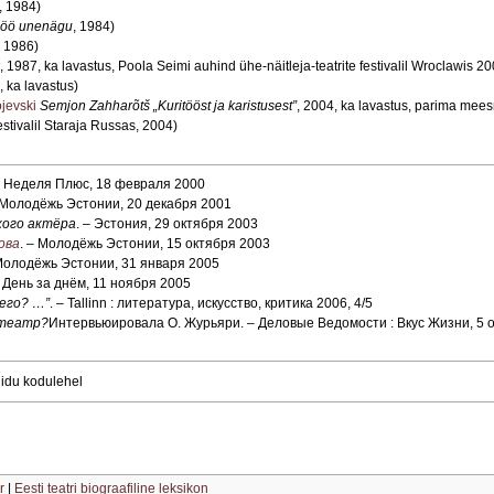
, 1984)
öö unenägu
, 1984)
, 1986)
, 1987, ka lavastus, Poola Seimi auhind ühe-näitleja-teatrite festivalil Wroclawis 2
, ka lavastus)
jevski
Semjon Zahharõtš „Kuritööst ja karistusest”
, 2004, ka lavastus, parima mees
stivalil Staraja Russas, 2004)
и Неделя Плюс, 18 февраля 2000
– Молодёжь Эстонии, 20 декабря 2001
кого актёра
. – Эстония, 29 октября 2003
ова
. – Молодёжь Эстонии, 15 октября 2003
 Молодёжь Эстонии, 31 января 2005
– День за днём, 11 ноября 2005
его? …”
. – Tallinn : литература, искусство, критика 2006, 4/5
 театр?
Интервьюировала О. Журьяри. – Деловые Ведомости : Вкус Жизни, 5 
iidu kodulehel
r
|
Eesti teatri biograafiline leksikon