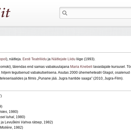
opol
), näitleja.
Eesti Teatriliidu
ja
Näitlejate Liidu
liige (1993).
Homski), täiendas end samas vabakuulajana
Maria Knebeli
lavastajate kursusel. T
, hiljem tegutsenud vabakutselisena. Asutas 2000 ühemeheteatri Glagol, osalenud
teleseriaalides ja filmis „Punane jää. Jugra hantide saaga” (2010, Jugra-Film).
7)
9)
istes
, 1980)
sel luhal
, 1980)
 ja Levuškini
Vahva rätsep
, 1982)
Molière
, 1982)