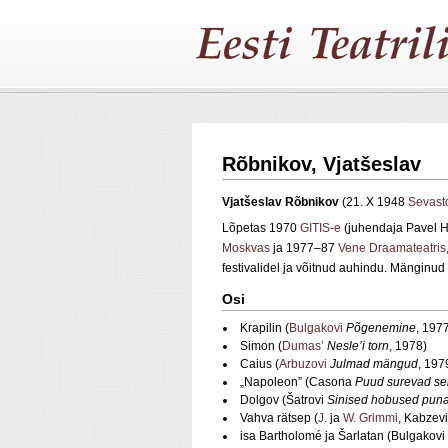
Rõbnikov, Vjatšeslav
Vjatšeslav Rõbnikov
(21. X 1948
Sevast
Lõpetas 1970
GITIS-e
(juhendaja Pavel 
Moskvas
ja 1977–87
Vene Draamateatris
festivalidel ja võitnud auhindu. Mänginud 
Osi
Krapilin (
Bulgakovi
Põgenemine
, 197
Simon (
Dumas’
Nesle’i torn
, 1978)
Caius (
Arbuzovi
Julmad mängud
, 197
„Napoleon” (Casona
Puud surevad se
Dolgov (Šatrovi
Sinised hobused puna
Vahva rätsep (
J.
ja
W. Grimmi
, Kabzevi
isa Bartholomé ja Šarlatan (Bulgakovi