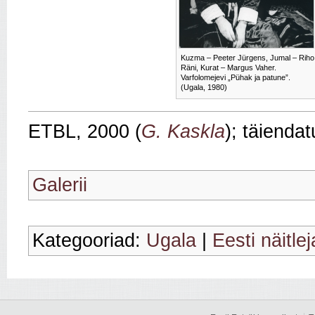
Kuzma – Peeter Jürgens, Jumal – Riho
Räni, Kurat – Margus Vaher.
Varfolomejevi „Pühak ja patune”.
(Ugala, 1980)
ETBL, 2000 (
G. Kaskla
); täienda
Galerii
Kategooriad:
Ugala
|
Eesti näitle