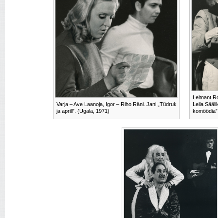
Leitnant R
Varja – Ave Laanoja, Igor – Riho Räni. Jani „Tüdruk
Leila Sääli
ja aprill”. (Ugala, 1971)
komöödia”.