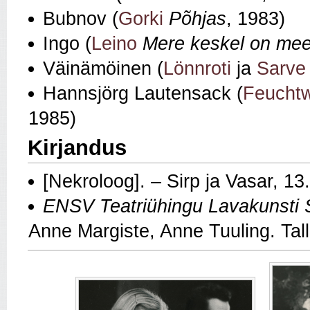
Bubnov (
Gorki
Põhjas
, 1983)
Ingo (
Leino
Mere keskel on me
Väinämöinen (
Lönnroti
ja
Sarve
Hannsjörg Lautensack (
Feuchtw
1985)
Kirjandus
[Nekroloog]. – Sirp ja Vasar, 13
ENSV Teatriühingu Lavakunsti 
Anne Margiste, Anne Tuuling. Tall