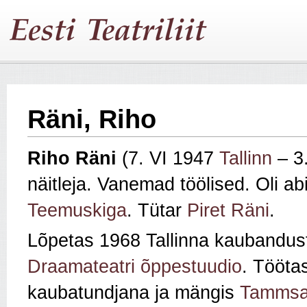
Räni, Riho
Riho Räni
(7. VI 1947
Tallinn
– 3.
näitleja. Vanemad töölised. Oli ab
Teemuskiga
. Tütar
Piret Räni
.
Lõpetas 1968 Tallinna kaubandus
Draamateatri õppestuudio
. Tööta
kaubatundjana ja mängis
Tammsaa