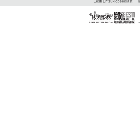
Eesti Entsüklopeediast
T