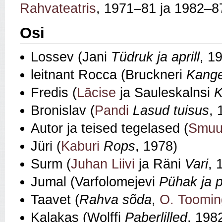
Rahvateatris
, 1971–81 ja 1982–8
Osi
Lossev (Jani
Tüdruk ja aprill
, 1
leitnant Rocca (Bruckneri
Kange
Fredis (
Lācise
ja Sauleskalnsi
K
Bronislav (
Pandi
Lasud tuisus
, 
Autor ja teised tegelased (
Smuu
Jüri (
Kaburi
Rops
, 1978)
Surm (
Juhan Liivi
ja Räni
Vari
, 
Jumal (Varfolomejevi
Pühak ja 
Taavet (
Rahva sõda
,
O. Toomin
Kalakas (Wolffi
Paberlilled
, 198