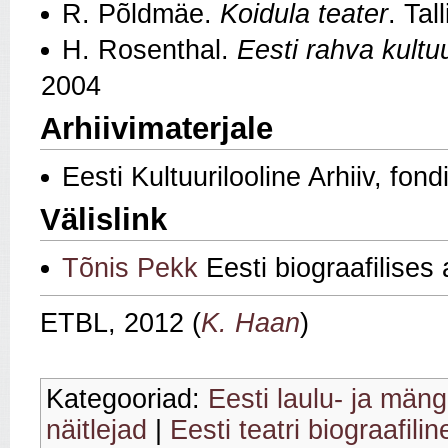
R. Põldmäe.
Koidula teater
. Tal
H. Rosenthal.
Eesti rahva kultu
2004
Arhiivimaterjale
Eesti Kultuurilooline Arhiiv, fon
Välislink
Tõnis Pekk
Eesti biograafilise
ETBL, 2012 (
K. Haan
)
Kategooriad:
Eesti laulu- ja mäng
näitlejad
|
Eesti teatri biograafili