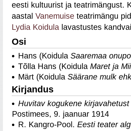
eesti kultuurist ja teatrimängust.
aastal
Vanemuise
teatrimängu pid
Lydia Koidula
lavastustes kandvaid
Osi
Hans (Koidula
Saaremaa onup
Tõlla Hans (Koidula
Maret ja M
Märt (Koidula
Säärane mulk ehk
Kirjandus
Huvitav kogukene kirjavahetust 
Postimees, 9. jaanuar 1914
R. Kangro-Pool.
Eesti teater alg