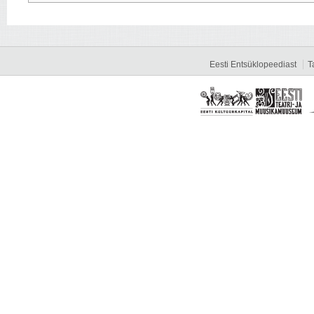
Eesti Entsüklopeediast
T