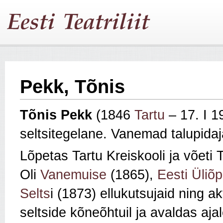
Pekk, Tõnis
Tõnis Pekk
(1846
Tartu
– 17. I 1
seltsitegelane. Vanemad talupidaj
Lõpetas Tartu Kreiskooli ja võeti T
Oli
Vanemuise
(1865),
Eesti Üliõp
Selts
i (1873) ellukutsujaid ning ak
seltside kõneõhtuil ja avaldas aja